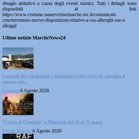
disagio abitativo a causa degli eventi sismici. Tutti i dettagli sono
disponibili al link
https://www.comune.sanseverinomarche.mc.it/comunicati-
cms/terremoto-nuove-disposizioni-relative-a-cas-alberghi-sae-e-
alloggi/
Ultime notizie MarcheNews24
Controlli dei Carabinieri a Montelago Celtic Festival: segnalate 6
persone per...
Cronaca
6 Agosto 2026
“Caccia al Cinghiale” a Mondavio dal 12 al 15 agosto
Eventi Marche
6 Agosto 2026