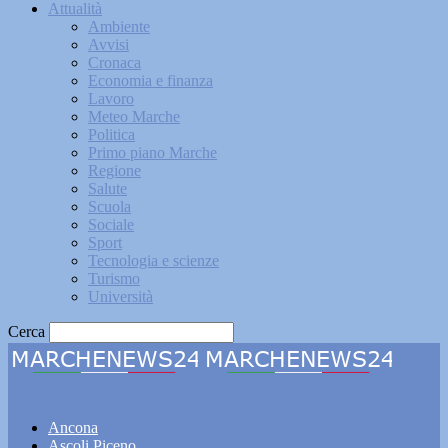
Attualità
Ambiente
Avvisi
Cronaca
Economia e finanza
Lavoro
Meteo Marche
Politica
Primo piano Marche
Regione
Salute
Scuola
Sociale
Sport
Tecnologia e scienze
Turismo
Università
Cerca
Marchenews24
Ancona
Ascoli Piceno