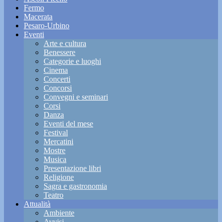
Fermo
Macerata
Pesaro-Urbino
Eventi
Arte e cultura
Benessere
Categorie e luoghi
Cinema
Concerti
Concorsi
Convegni e seminari
Corsi
Danza
Eventi del mese
Festival
Mercatini
Mostre
Musica
Presentazione libri
Religione
Sagra e gastronomia
Teatro
Attualità
Ambiente
Avvisi