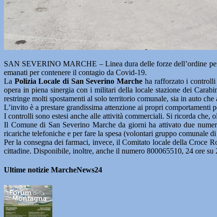
SAN SEVERINO MARCHE – Linea dura delle forze dell’ordine per far ris
emanati per contenere il contagio da Covid-19.
La
Polizia Locale di San Severino Marche
ha rafforzato i controlli
opera in piena sinergia con i militari della locale stazione dei Carab
restringe molti spostamenti al solo territorio comunale, sia in auto che 
L’invito è a prestare grandissima attenzione ai propri comportamenti per 
I controlli sono estesi anche alle attività commerciali. Si ricorda che, 
Il Comune di San Severino Marche da giorni ha attivato due numeri te
ricariche telefoniche e per fare la spesa (volontari gruppo comunale 
Per la consegna dei farmaci, invece, il Comitato locale della Croce Ro
cittadine. Disponibile, inoltre, anche il numero 800065510, 24 ore su 
Ultime notizie MarcheNews24