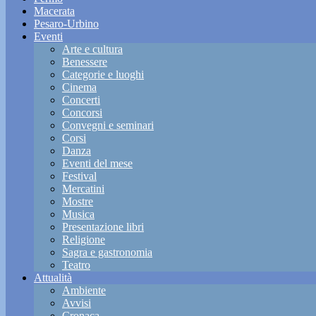
Macerata
Pesaro-Urbino
Eventi
Arte e cultura
Benessere
Categorie e luoghi
Cinema
Concerti
Concorsi
Convegni e seminari
Corsi
Danza
Eventi del mese
Festival
Mercatini
Mostre
Musica
Presentazione libri
Religione
Sagra e gastronomia
Teatro
Attualità
Ambiente
Avvisi
Cronaca