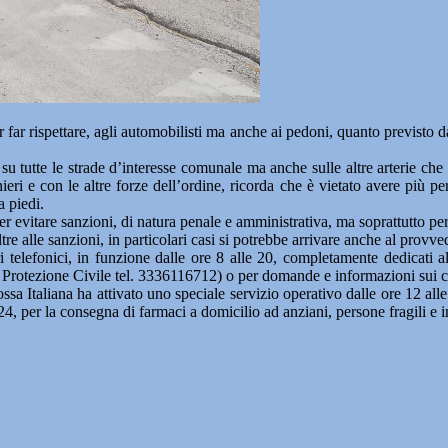
pettare, agli automobilisti ma anche ai pedoni, quanto previsto dalle
 su tutte le strade d’interesse comunale ma anche sulle altre arterie che
inieri e con le altre forze dell’ordine, ricorda che è vietato avere più 
a piedi.
evitare sanzioni, di natura penale e amministrativa, ma soprattutto per ev
oltre alle sanzioni, in particolari casi si potrebbe arrivare anche al prov
lefonici, in funzione dalle ore 8 alle 20, completamente dedicati all’
di Protezione Civile tel. 3336116712) o per domande e informazioni sui
ssa Italiana ha attivato uno speciale servizio operativo dalle ore 12 all
24, per la consegna di farmaci a domicilio ad anziani, persone fragili 