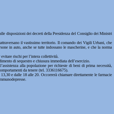
 disposizioni dei decreti della Presidenza del Consiglio dei Ministri
 attraversano il vastissimo territorio. Il comando dei Vigili Urbani, che
persone in auto, anche se tutte indossano le mascherine, e che la norma
itare rischi per l’intera collettività.
vedimento di sequestro e chiusura immediata dell’esercizio.
assistenza alla popolazione per richieste di beni di prima necessità,
 comportamenti da tenere (tel. 3336116675).
e 13,30 e dalle 18 alle 20. Occorrerà chiamare direttamente le farmacie
e immunodepresse.