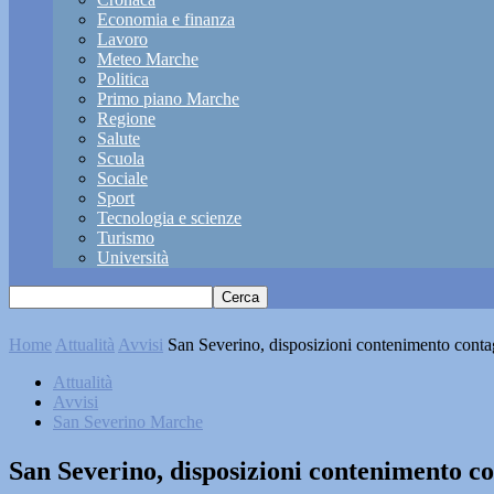
Economia e finanza
Lavoro
Meteo Marche
Politica
Primo piano Marche
Regione
Salute
Scuola
Sociale
Sport
Tecnologia e scienze
Turismo
Università
Home
Attualità
Avvisi
San Severino, disposizioni contenimento contag
Attualità
Avvisi
San Severino Marche
San Severino, disposizioni contenimento con