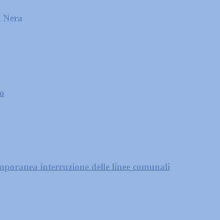
l Nera
zo
mporanea interruzione delle linee comunali