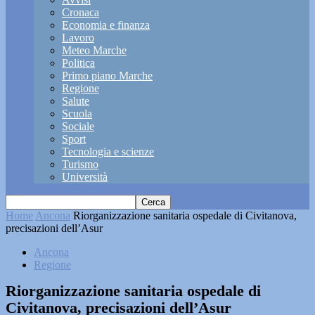
Cronaca
Economia e finanza
Lavoro
Meteo Marche
Politica
Primo piano Marche
Regione
Salute
Scuola
Sociale
Sport
Tecnologia e scienze
Turismo
Università
Home
Ancona
Riorganizzazione sanitaria ospedale di Civitanova,
precisazioni dell’Asur
Ancona
Regione
Riorganizzazione sanitaria ospedale di
Civitanova, precisazioni dell’Asur