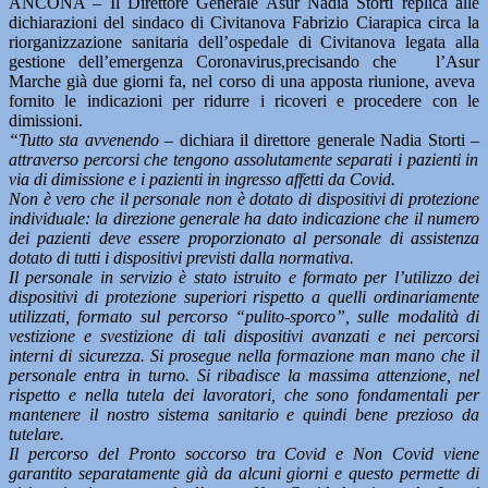
ANCONA – Il Direttore Generale Asur Nadia Storti replica alle
dichiarazioni del sindaco di Civitanova Fabrizio Ciarapica circa la
riorganizzazione sanitaria dell’ospedale di Civitanova legata alla
gestione dell’emergenza Coronavirus,precisando che l’Asur
Marche già due giorni fa, nel corso di una apposta riunione, aveva
fornito le indicazioni per ridurre i ricoveri e procedere con le
dimissioni.
“Tutto sta avvenendo –
dichiara il direttore generale Nadia Storti –
attraverso percorsi che tengono assolutamente separati i pazienti in
via di dimissione e i pazienti in ingresso affetti da Covid.
Non è vero che il personale non è dotato di dispositivi di protezione
individuale: la direzione generale ha dato indicazione che il numero
dei pazienti deve essere proporzionato al personale di assistenza
dotato di tutti i dispositivi previsti dalla normativa.
Il personale in servizio è stato istruito e formato per l’utilizzo dei
dispositivi di protezione superiori rispetto a quelli ordinariamente
utilizzati, formato sul percorso “pulito-sporco”, sulle modalità di
vestizione e svestizione di tali dispositivi avanzati e nei percorsi
interni di sicurezza. Si prosegue nella formazione man mano che il
personale entra in turno. Si ribadisce la massima attenzione, nel
rispetto e nella tutela dei lavoratori, che sono fondamentali per
mantenere il nostro sistema sanitario e quindi bene prezioso da
tutelare.
Il percorso del Pronto soccorso tra Covid e Non Covid viene
garantito separatamente già da alcuni giorni e questo permette di