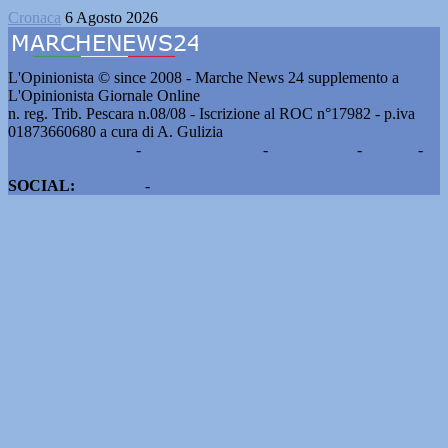
Cronaca
6 Agosto 2026
L'Opinionista © since 2008 - Marche News 24 supplemento a
L'Opinionista Giornale Online
n. reg. Trib. Pescara n.08/08 - Iscrizione al ROC n°17982 - p.iva
01873660680 a cura di A. Gulizia
Pubblicità e contatti
-
Notizie del giorno
-
Informazioni
-
Privacy
-
Cookie
SOCIAL:
Facebook
-
X