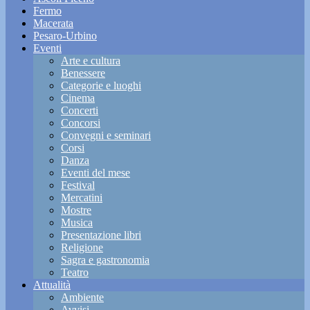
Fermo
Macerata
Pesaro-Urbino
Eventi
Arte e cultura
Benessere
Categorie e luoghi
Cinema
Concerti
Concorsi
Convegni e seminari
Corsi
Danza
Eventi del mese
Festival
Mercatini
Mostre
Musica
Presentazione libri
Religione
Sagra e gastronomia
Teatro
Attualità
Ambiente
Avvisi