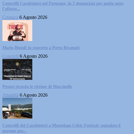
Controlli Carabinieri nel Fermano: in 5 denunciati per guida sotto
l’effetto...
Cronaca
6 Agosto 2026
Mario Biondi in concerto a Porto Recanati
Concerti
6 Agosto 2026
Pesaro ricorda le vittime di Marcinelle
Attualità
6 Agosto 2026
Controlli dei Carabinieri a Montelago Celtic Festival: segnalate 6
persone per...