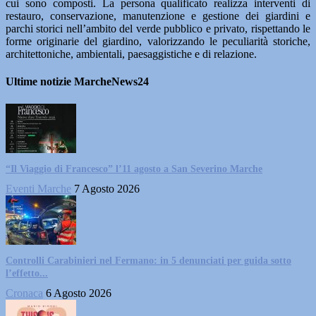
cui sono composti. La persona qualificato realizza interventi di
restauro, conservazione, manutenzione e gestione dei giardini e
parchi storici nell’ambito del verde pubblico e privato, rispettando le
forme originarie del giardino, valorizzando le peculiarità storiche,
architettoniche, ambientali, paesaggistiche e di relazione.
Ultime notizie MarcheNews24
“Il Viaggio di Francesco” l’11 agosto a San Severino Marche
Eventi Marche
7 Agosto 2026
Controlli Carabinieri nel Fermano: in 5 denunciati per guida sotto
l’effetto...
Cronaca
6 Agosto 2026