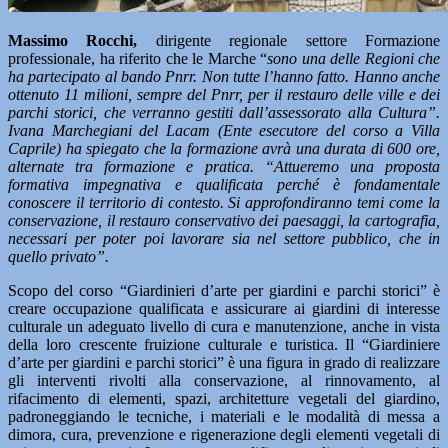
Massimo Rocchi,
dirigente regionale settore Formazione
professionale, ha riferito che le Marche “
sono una delle Regioni che
ha partecipato al bando Pnrr. Non tutte l’hanno fatto. Hanno anche
ottenuto 11 milioni, sempre del Pnrr, per il restauro delle ville e dei
parchi storici, che verranno gestiti dall’assessorato alla Cultura”.
Ivana Marchegiani del Lacam (Ente esecutore del corso a Villa
Caprile) ha spiegato che la formazione avrà una durata di 600 ore,
alternate tra formazione e pratica. “Attueremo una proposta
formativa impegnativa e qualificata perché è fondamentale
conoscere il territorio di contesto. Si approfondiranno temi come la
conservazione, il restauro conservativo dei paesaggi, la cartografia,
necessari per poter poi lavorare sia nel settore pubblico, che in
quello privato”.
Scopo del corso “Giardinieri d’arte per giardini e parchi storici” è
creare occupazione qualificata e assicurare ai giardini di interesse
culturale un adeguato livello di cura e manutenzione, anche in vista
della loro crescente fruizione culturale e turistica. Il “Giardiniere
d’arte per giardini e parchi storici” è una figura in grado di realizzare
gli interventi rivolti alla conservazione, al rinnovamento, al
rifacimento di elementi, spazi, architetture vegetali del giardino,
padroneggiando le tecniche, i materiali e le modalità di messa a
dimora, cura, prevenzione e rigenerazione degli elementi vegetali di