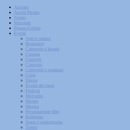
Ancona
Ascoli Piceno
Fermo
Macerata
Pesaro-Urbino
Eventi
Arte e cultura
Benessere
Categorie e luoghi
Cinema
Concerti
Concorsi
Convegni e seminari
Corsi
Danza
Eventi del mese
Festival
Mercatini
Mostre
Musica
Presentazione libri
Religione
Sagra e gastronomia
Teatro