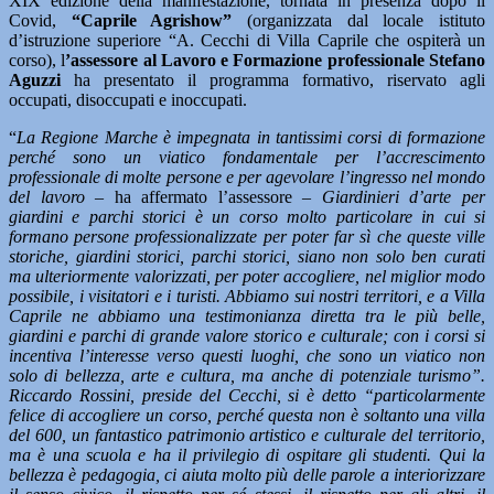
XIX edizione della manifestazione, tornata in presenza dopo il
Covid,
“Caprile Agrishow”
(organizzata dal locale istituto
d’istruzione superiore “A. Cecchi di Villa Caprile che ospiterà un
corso), l
’assessore al Lavoro e Formazione professionale Stefano
Aguzzi
ha presentato il programma formativo, riservato agli
occupati, disoccupati e inoccupati.
“
La Regione Marche è impegnata in tantissimi corsi di formazione
perché sono un viatico fondamentale per l’accrescimento
professionale di molte persone e per agevolare l’ingresso nel mondo
del lavoro
– ha affermato l’assessore –
Giardinieri d’arte per
giardini e parchi storici è un corso molto particolare in cui si
formano persone professionalizzate per poter far sì che queste ville
storiche, giardini storici, parchi storici, siano non solo ben curati
ma ulteriormente valorizzati, per poter accogliere, nel miglior modo
possibile, i visitatori e i turisti. Abbiamo sui nostri territori, e a Villa
Caprile ne abbiamo una testimonianza diretta tra le più belle,
giardini e parchi di grande valore storico e culturale; con i corsi si
incentiva l’interesse verso questi luoghi, che sono un viatico non
solo di bellezza, arte e cultura, ma anche di potenziale turismo”.
Riccardo Rossini, preside del Cecchi, si è detto “particolarmente
felice di accogliere un corso, perché questa non è soltanto una villa
del 600, un fantastico patrimonio artistico e culturale del territorio,
ma è una scuola e ha il privilegio di ospitare gli studenti. Qui la
bellezza è pedagogia, ci aiuta molto più delle parole a interiorizzare