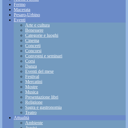
Fermo
Macerata
Pesaro-Urbino
Eventi
Arte e cultura
Benessere
Categorie e luoghi
Cinema
Concerti
Concorsi
Convegni e seminari
Corsi
Danza
Eventi del mese
Festival
Mercatini
Mostre
Musica
Presentazione libri
Religione
Sagra e gastronomia
Teatro
Attualità
Ambiente
Avvisi