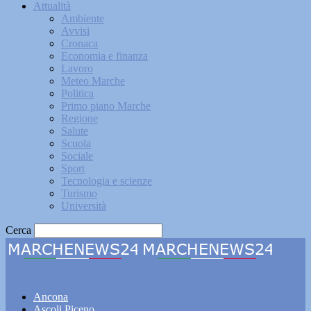
Attualità
Ambiente
Avvisi
Cronaca
Economia e finanza
Lavoro
Meteo Marche
Politica
Primo piano Marche
Regione
Salute
Scuola
Sociale
Sport
Tecnologia e scienze
Turismo
Università
Cerca
Marchenews24
Ancona
Ascoli Piceno