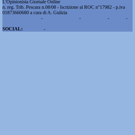
L'Opinionista Giornale Online
n. reg. Trib. Pescara n.08/08 - Iscrizione al ROC n°17982 - p.iva
01873660680 a cura di A. Gulizia
Pubblicità e contatti
-
Notizie del giorno
-
Informazioni
-
Privacy
-
Cookie
SOCIAL:
Facebook
-
X