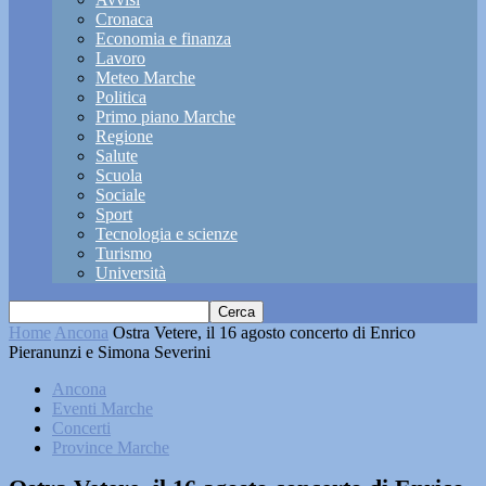
Cronaca
Economia e finanza
Lavoro
Meteo Marche
Politica
Primo piano Marche
Regione
Salute
Scuola
Sociale
Sport
Tecnologia e scienze
Turismo
Università
Home
Ancona
Ostra Vetere, il 16 agosto concerto di Enrico
Pieranunzi e Simona Severini
Ancona
Eventi Marche
Concerti
Province Marche