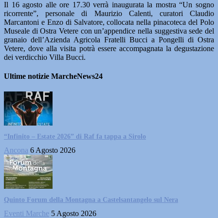
Il 16 agosto alle ore 17.30 verrà inaugurata la mostra “Un sogno
ricorrente”, personale di Maurizio Calenti, curatori Claudio
Marcantoni e Enzo di Salvatore, collocata nella pinacoteca del Polo
Museale di Ostra Vetere con un’appendice nella suggestiva sede del
granaio dell’Azienda Agricola Fratelli Bucci a Pongelli di Ostra
Vetere, dove alla visita potrà essere accompagnata la degustazione
dei verdicchio Villa Bucci.
Ultime notizie MarcheNews24
“Infinito – Estate 2026” di Raf fa tappa a Sirolo
Ancona
6 Agosto 2026
Quinto Forum della Montagna a Castelsantangelo sul Nera
Eventi Marche
5 Agosto 2026