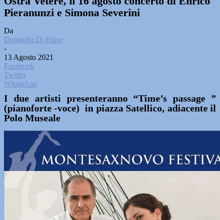
Ostra Vetere, il 16 agosto concerto di Enrico
Pieranunzi e Simona Severini
Da
Donatella Di Biase
-
13 Agosto 2021
Facebook
Twitter
WhatsApp
I due artisti presenteranno “Time’s passage ”
(pianoforte -voce) in piazza Satellico, adiacente il
Polo Museale