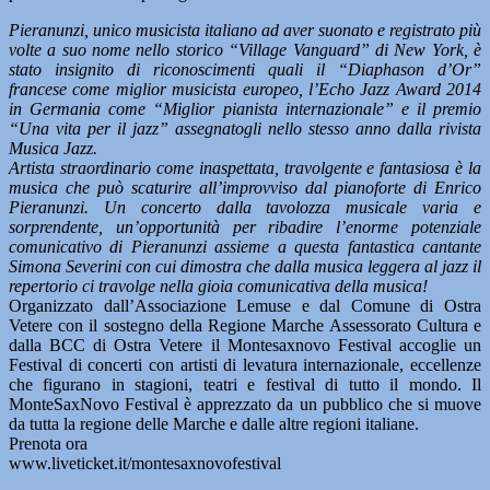
Pieranunzi, unico musicista italiano ad aver suonato e registrato più
volte a suo nome nello storico “Village Vanguard” di New York, è
stato insignito di riconoscimenti quali il “Diaphason d’Or”
francese come miglior musicista europeo, l’Echo Jazz Award 2014
in Germania come “Miglior pianista internazionale” e il premio
“Una vita per il jazz” assegnatogli nello stesso anno dalla rivista
Musica Jazz.
Artista straordinario come inaspettata, travolgente e fantasiosa è la
musica che può scaturire all’improvviso dal pianoforte di Enrico
Pieranunzi. Un concerto dalla tavolozza musicale varia e
sorprendente, un’opportunità per ribadire l’enorme potenziale
comunicativo di Pieranunzi assieme a questa fantastica cantante
Simona Severini con cui dimostra che dalla musica leggera al jazz il
repertorio ci travolge nella gioia comunicativa della musica!
Organizzato dall’Associazione Lemuse e dal Comune di Ostra
Vetere con il sostegno della Regione Marche Assessorato Cultura e
dalla BCC di Ostra Vetere il Montesaxnovo Festival accoglie un
Festival di concerti con artisti di levatura internazionale, eccellenze
che figurano in stagioni, teatri e festival di tutto il mondo. Il
MonteSaxNovo Festival è apprezzato da un pubblico che si muove
da tutta la regione delle Marche e dalle altre regioni italiane.
Prenota ora
www.liveticket.it/montesaxnovofestival