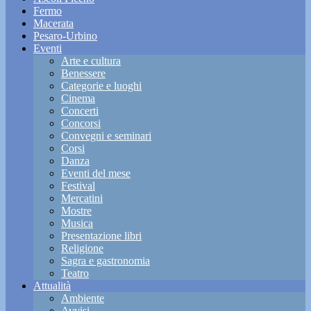
Fermo
Macerata
Pesaro-Urbino
Eventi
Arte e cultura
Benessere
Categorie e luoghi
Cinema
Concerti
Concorsi
Convegni e seminari
Corsi
Danza
Eventi del mese
Festival
Mercatini
Mostre
Musica
Presentazione libri
Religione
Sagra e gastronomia
Teatro
Attualità
Ambiente
Avvisi