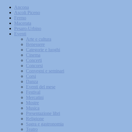
Ancona
Ascoli Piceno
Fermo
Macerata
Pesaro-Urbino
Eventi
Arte e cultura
Benessere
Categorie e luoghi
Cinema
Concerti
Concorsi
Convegni e seminari
Corsi
Danza
Eventi del mese
Festival
Mercatini
Mostre
Musica
Presentazione libri
Religione
Sagra e gastronomia
Teatro