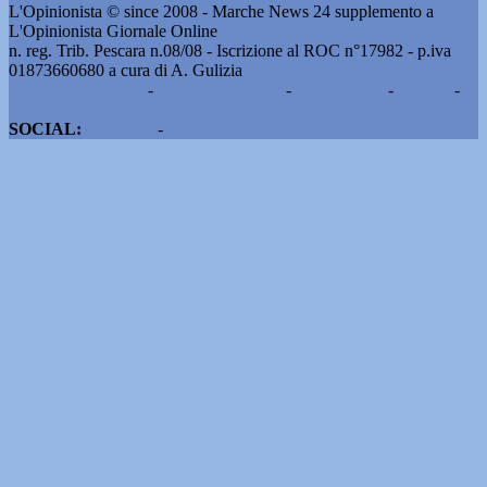
L'Opinionista © since 2008 - Marche News 24 supplemento a
L'Opinionista Giornale Online
n. reg. Trib. Pescara n.08/08 - Iscrizione al ROC n°17982 - p.iva
01873660680 a cura di A. Gulizia
Pubblicità e contatti
-
Notizie del giorno
-
Informazioni
-
Privacy
-
Cookie
SOCIAL:
Facebook
-
X