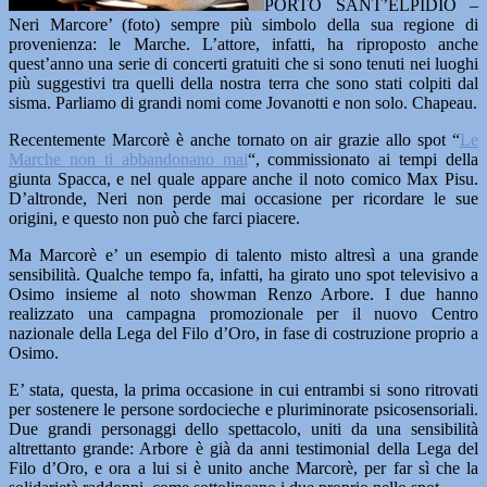
PORTO SANT’ELPIDIO –
Neri Marcore’ (foto) sempre più simbolo della sua regione di
provenienza: le Marche. L’attore, infatti, ha riproposto anche
quest’anno una serie di concerti gratuiti che si sono tenuti nei luoghi
più suggestivi tra quelli della nostra terra che sono stati colpiti dal
sisma. Parliamo di grandi nomi come Jovanotti e non solo. Chapeau.
Recentemente Marcorè è anche tornato on air grazie allo spot “
Le
Marche non ti abbandonano mai
“, commissionato ai tempi della
giunta Spacca, e nel quale appare anche il noto comico Max Pisu.
D’altronde, Neri non perde mai occasione per ricordare le sue
origini, e questo non può che farci piacere.
Ma Marcorè e’ un esempio di talento misto altresì a una grande
sensibilità. Qualche tempo fa, infatti, ha girato uno spot televisivo a
Osimo insieme al noto showman Renzo Arbore. I due hanno
realizzato una campagna promozionale per il nuovo Centro
nazionale della Lega del Filo d’Oro, in fase di costruzione proprio a
Osimo.
E’ stata, questa, la prima occasione in cui entrambi si sono ritrovati
per sostenere le persone sordocieche e pluriminorate psicosensoriali.
Due grandi personaggi dello spettacolo, uniti da una sensibilità
altrettanto grande: Arbore è già da anni testimonial della Lega del
Filo d’Oro, e ora a lui si è unito anche Marcorè, per far sì che la