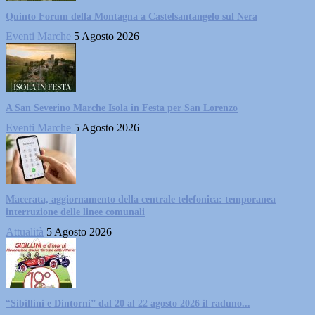
Quinto Forum della Montagna a Castelsantangelo sul Nera
Eventi Marche
5 Agosto 2026
A San Severino Marche Isola in Festa per San Lorenzo
Eventi Marche
5 Agosto 2026
Macerata, aggiornamento della centrale telefonica: temporanea
interruzione delle linee comunali
Attualità
5 Agosto 2026
“Sibillini e Dintorni” dal 20 al 22 agosto 2026 il raduno...