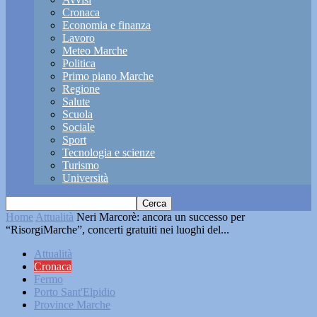
Cronaca
Economia e finanza
Lavoro
Meteo Marche
Politica
Primo piano Marche
Regione
Salute
Scuola
Sociale
Sport
Tecnologia e scienze
Turismo
Università
Home
Attualità
Neri Marcorè: ancora un successo per
“RisorgiMarche”, concerti gratuiti nei luoghi del...
Attualità
Cronaca
Fermo
Porto Sant'Elpidio
Province Marche