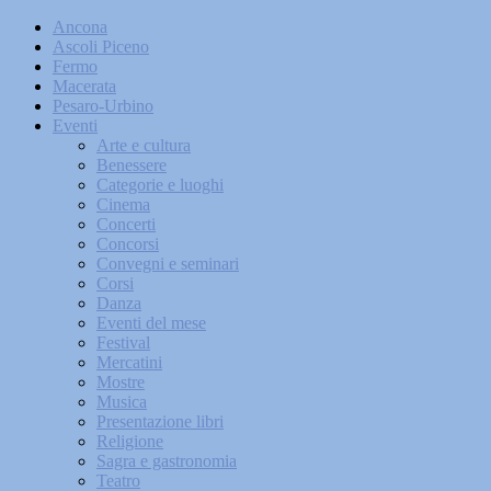
Ancona
Ascoli Piceno
Fermo
Macerata
Pesaro-Urbino
Eventi
Arte e cultura
Benessere
Categorie e luoghi
Cinema
Concerti
Concorsi
Convegni e seminari
Corsi
Danza
Eventi del mese
Festival
Mercatini
Mostre
Musica
Presentazione libri
Religione
Sagra e gastronomia
Teatro