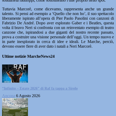
solidarietà raddoppi, come sottolineano i due proprio nello spot.
Tuttavia Marcorè, come dicevamo, rappresenta anche un grande
talento. Si pensi ad esempio a ‘Quello che non ho’, il suo spettacolo
liberamente ispirato all’opera di Pier Paolo Pasolini con canzoni di
Fabrizio De André. Dopo aver esplorato Gaber e i Beatles, questa
volta il bravo Neri si confronta con un reinventato esempio di teatro
canzone che, ispirandosi a due giganti del nostro recente passato,
prova a costruire una visione personale dell’oggi. Un tempo nuovo e
in parte inesplorato in cerca di idee e ideali. Le Marche, perciò,
devono essere fiere di aver dato i natali a Neri Marcorè.
Ultime notizie MarcheNews24
“Infinito – Estate 2026” di Raf fa tappa a Sirolo
Ancona
6 Agosto 2026