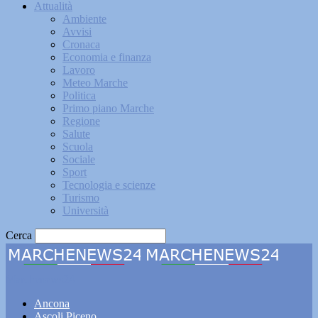
Attualità
Ambiente
Avvisi
Cronaca
Economia e finanza
Lavoro
Meteo Marche
Politica
Primo piano Marche
Regione
Salute
Scuola
Sociale
Sport
Tecnologia e scienze
Turismo
Università
Cerca
Marchenews24
Ancona
Ascoli Piceno