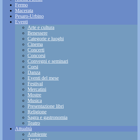
Fermo
Macerata
Pesaro-Urbino
Eventi
Arte e cultura
Benessere
Categorie e luoghi
Cinema
Concerti
Concorsi
Convegni e seminari
Corsi
Danza
Eventi del mese
Festival
Mercatini
Mostre
Musica
Presentazione libri
Religione
Sagra e gastronomia
Teatro
Attualità
Ambiente
Avvisi