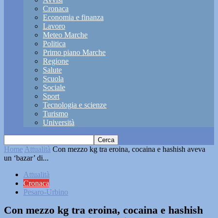
Cronaca
Economia e finanza
Lavoro
Meteo Marche
Politica
Primo piano Marche
Regione
Salute
Scuola
Sociale
Sport
Tecnologia e scienze
Turismo
Università
Home
Attualità
Con mezzo kg tra eroina, cocaina e hashish aveva
un ‘bazar’ di...
Attualità
Cronaca
Pesaro-Urbino
Con mezzo kg tra eroina, cocaina e hashish