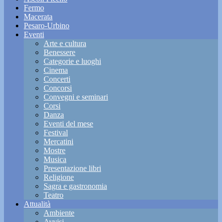
Fermo
Macerata
Pesaro-Urbino
Eventi
Arte e cultura
Benessere
Categorie e luoghi
Cinema
Concerti
Concorsi
Convegni e seminari
Corsi
Danza
Eventi del mese
Festival
Mercatini
Mostre
Musica
Presentazione libri
Religione
Sagra e gastronomia
Teatro
Attualità
Ambiente
Avvisi