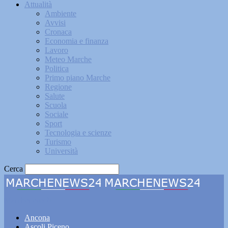
Attualità
Ambiente
Avvisi
Cronaca
Economia e finanza
Lavoro
Meteo Marche
Politica
Primo piano Marche
Regione
Salute
Scuola
Sociale
Sport
Tecnologia e scienze
Turismo
Università
Cerca
Marchenews24
Ancona
Ascoli Piceno