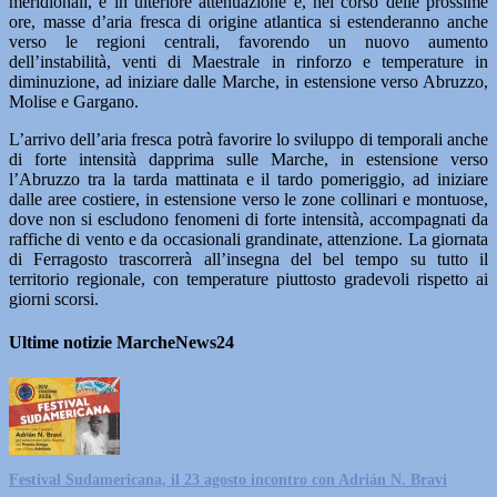
meridionali, è in ulteriore attenuazione e, nel corso delle prossime
ore, masse d’aria fresca di origine atlantica si estenderanno anche
verso le regioni centrali, favorendo un nuovo aumento
dell’instabilità, venti di Maestrale in rinforzo e temperature in
diminuzione, ad iniziare dalle Marche, in estensione verso Abruzzo,
Molise e Gargano.
L’arrivo dell’aria fresca potrà favorire lo sviluppo di temporali anche
di forte intensità dapprima sulle Marche, in estensione verso
l’Abruzzo tra la tarda mattinata e il tardo pomeriggio, ad iniziare
dalle aree costiere, in estensione verso le zone collinari e montuose,
dove non si escludono fenomeni di forte intensità, accompagnati da
raffiche di vento e da occasionali grandinate, attenzione. La giornata
di Ferragosto trascorrerà all’insegna del bel tempo su tutto il
territorio regionale, con temperature piuttosto gradevoli rispetto ai
giorni scorsi.
Ultime notizie MarcheNews24
Festival Sudamericana, il 23 agosto incontro con Adrián N. Bravi