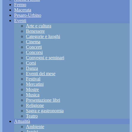
Fermo
Macerata
Pesaro-Urbino
Eventi
Arte e cultura
Benessere
Categorie e luoghi
Cinema
Concerti
Concorsi
Convegni e seminari
Corsi
Danza
Eventi del mese
Festival
Mercatini
Mostre
Musica
Presentazione libri
Religione
Sagra e gastronomia
Teatro
Attualità
Ambiente
Avvisi