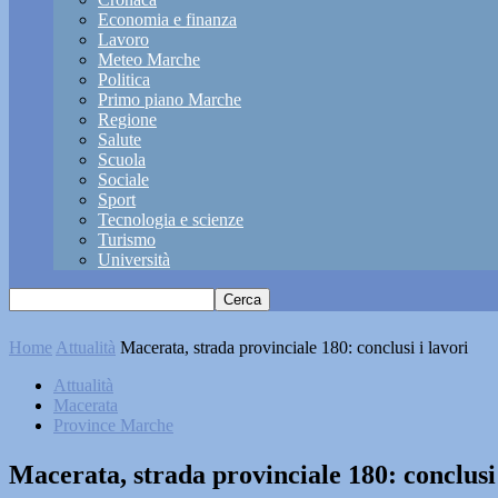
Economia e finanza
Lavoro
Meteo Marche
Politica
Primo piano Marche
Regione
Salute
Scuola
Sociale
Sport
Tecnologia e scienze
Turismo
Università
Home
Attualità
Macerata, strada provinciale 180: conclusi i lavori
Attualità
Macerata
Province Marche
Macerata, strada provinciale 180: conclusi 