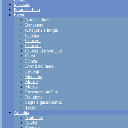
Macerata
Pesaro-Urbino
Eventi
Arte e cultura
Benessere
Categorie e luoghi
Cinema
Concerti
Concorsi
Convegni e seminari
Corsi
Danza
Eventi del mese
Festival
Mercatini
Mostre
Musica
Presentazione libri
Religione
Sagra e gastronomia
Teatro
Attualità
Ambiente
Avvisi
Cronaca