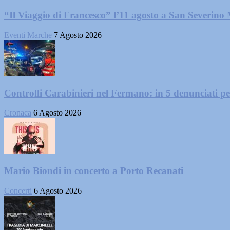
“Il Viaggio di Francesco” l’11 agosto a San Severino
Eventi Marche
7 Agosto 2026
Controlli Carabinieri nel Fermano: in 5 denunciati per 
Cronaca
6 Agosto 2026
Mario Biondi in concerto a Porto Recanati
Concerti
6 Agosto 2026