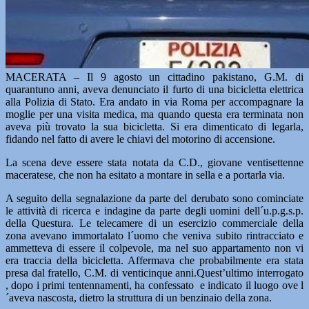
MACERATA – Il 9 agosto un cittadino pakistano, G.M. di
quarantuno anni, aveva denunciato il furto di una bicicletta elettrica
alla Polizia di Stato. Era andato in via Roma per accompagnare la
moglie per una visita medica, ma quando questa era terminata non
aveva più trovato la sua bicicletta. Si era dimenticato di legarla,
fidando nel fatto di avere le chiavi del motorino di accensione.
La scena deve essere stata notata da C.D., giovane ventisettenne
maceratese, che non ha esitato a montare in sella e a portarla via.
A seguito della segnalazione da parte del derubato sono cominciate
le attività di ricerca e indagine da parte degli uomini dell´u.p.g.s.p.
della Questura. Le telecamere di un esercizio commerciale della
zona avevano immortalato l´uomo che veniva subito rintracciato e
ammetteva di essere il colpevole, ma nel suo appartamento non vi
era traccia della bicicletta. Affermava che probabilmente era stata
presa dal fratello, C.M. di venticinque anni.Quest’ultimo interrogato
, dopo i primi tentennamenti, ha confessato e indicato il luogo ove l
´aveva nascosta, dietro la struttura di un benzinaio della zona.