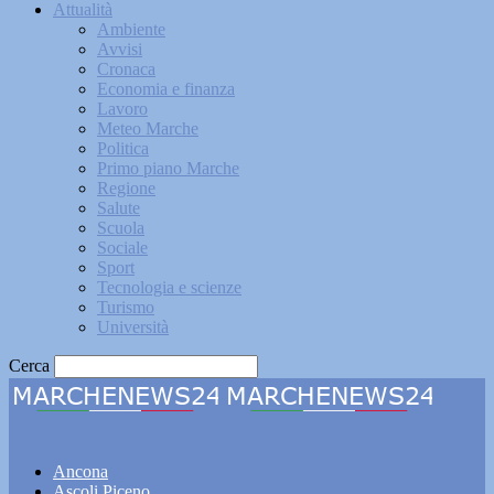
Attualità
Ambiente
Avvisi
Cronaca
Economia e finanza
Lavoro
Meteo Marche
Politica
Primo piano Marche
Regione
Salute
Scuola
Sociale
Sport
Tecnologia e scienze
Turismo
Università
Cerca
Marchenews24
Ancona
Ascoli Piceno