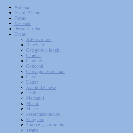
Ancona
Ascoli Piceno
Fermo
Macerata
Pesaro-Urbino
Eventi
Arte e cultura
Benessere
Categorie e luoghi
Cinema
Concerti
Concorsi
Convegni e seminari
Corsi
Danza
Eventi del mese
Festival
Mercatini
Mostre
Musica
Presentazione libri
Religione
Sagra e gastronomia
Teatro