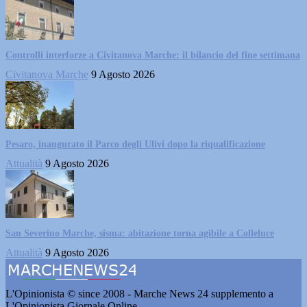
Controlli interforze a Civitanova Marche: il bilancio del fine settimana
Civitanova Marche
9 Agosto 2026
Pesaro, inaugurato il Parco degli Ulivi dopo la riqualificazione
Attualità
9 Agosto 2026
San Severino Marche, sisma: abitazione torna agibile a Colleluce
Attualità
9 Agosto 2026
L'Opinionista © since 2008 - Marche News 24 supplemento a
L'Opinionista Giornale Online