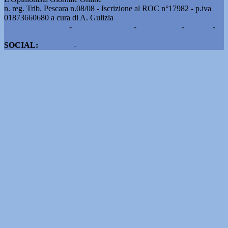
n. reg. Trib. Pescara n.08/08 - Iscrizione al ROC n°17982 - p.iva
01873660680 a cura di A. Gulizia
Pubblicità e contatti
-
Notizie del giorno
-
Informazioni
-
Privacy
-
Cookie
SOCIAL:
Facebook
-
X