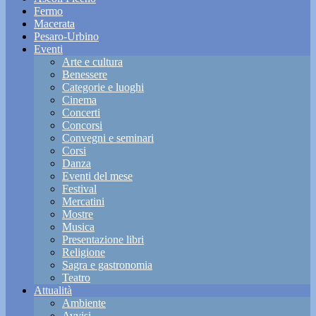
Fermo
Macerata
Pesaro-Urbino
Eventi
Arte e cultura
Benessere
Categorie e luoghi
Cinema
Concerti
Concorsi
Convegni e seminari
Corsi
Danza
Eventi del mese
Festival
Mercatini
Mostre
Musica
Presentazione libri
Religione
Sagra e gastronomia
Teatro
Attualità
Ambiente
Avvisi