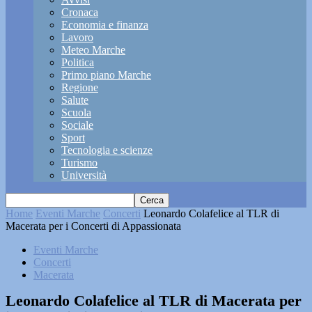
Cronaca
Economia e finanza
Lavoro
Meteo Marche
Politica
Primo piano Marche
Regione
Salute
Scuola
Sociale
Sport
Tecnologia e scienze
Turismo
Università
Home
Eventi Marche
Concerti
Leonardo Colafelice al TLR di
Macerata per i Concerti di Appassionata
Eventi Marche
Concerti
Macerata
Leonardo Colafelice al TLR di Macerata per