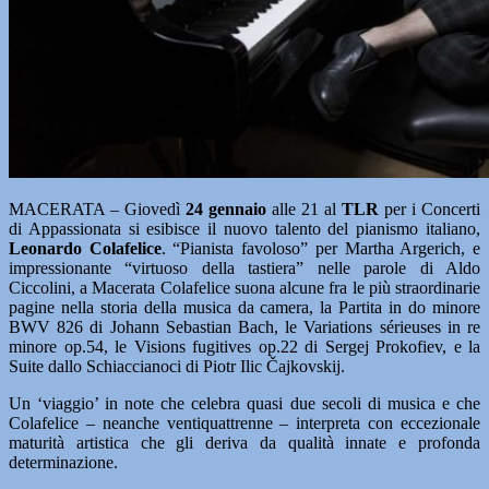
MACERATA – Giovedì
24 gennaio
alle 21 al
TLR
per i Concerti
di Appassionata si esibisce il nuovo talento del pianismo italiano,
Leonardo Colafelice
. “Pianista favoloso” per Martha Argerich, e
impressionante “virtuoso della tastiera” nelle parole di Aldo
Ciccolini, a Macerata Colafelice suona alcune fra le più straordinarie
pagine nella storia della musica da camera, la Partita in do minore
BWV 826 di Johann Sebastian Bach, le Variations sérieuses in re
minore op.54, le Visions fugitives op.22 di Sergej Prokofiev, e la
Suite dallo Schiaccianoci di Piotr Ilic Čajkovskij.
Un ‘viaggio’ in note che celebra quasi due secoli di musica e che
Colafelice – neanche ventiquattrenne – interpreta con eccezionale
maturità artistica che gli deriva da qualità innate e profonda
determinazione.