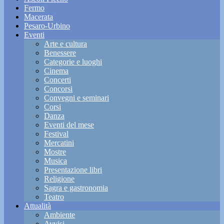
Fermo
Macerata
Pesaro-Urbino
Eventi
Arte e cultura
Benessere
Categorie e luoghi
Cinema
Concerti
Concorsi
Convegni e seminari
Corsi
Danza
Eventi del mese
Festival
Mercatini
Mostre
Musica
Presentazione libri
Religione
Sagra e gastronomia
Teatro
Attualità
Ambiente
Avvisi