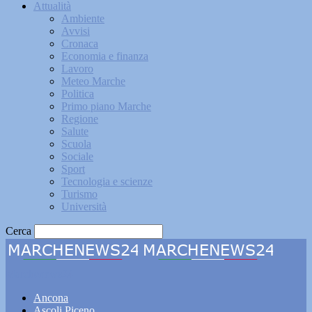
Attualità
Ambiente
Avvisi
Cronaca
Economia e finanza
Lavoro
Meteo Marche
Politica
Primo piano Marche
Regione
Salute
Scuola
Sociale
Sport
Tecnologia e scienze
Turismo
Università
Cerca
Marchenews24
Ancona
Ascoli Piceno