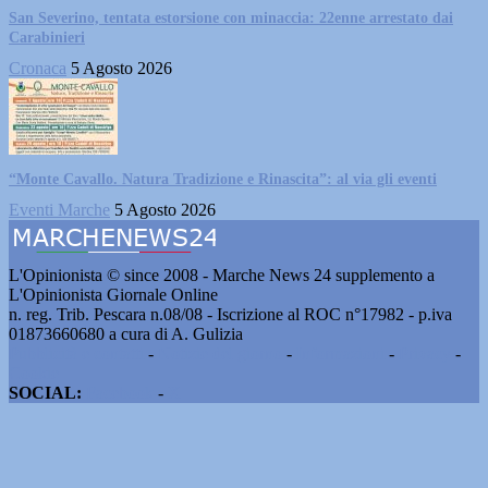
San Severino, tentata estorsione con minaccia: 22enne arrestato dai
Carabinieri
Cronaca
5 Agosto 2026
“Monte Cavallo. Natura Tradizione e Rinascita”: al via gli eventi
Eventi Marche
5 Agosto 2026
L'Opinionista © since 2008 - Marche News 24 supplemento a
L'Opinionista Giornale Online
n. reg. Trib. Pescara n.08/08 - Iscrizione al ROC n°17982 - p.iva
01873660680 a cura di A. Gulizia
Pubblicità e contatti
-
Notizie del giorno
-
Informazioni
-
Privacy
-
Cookie
SOCIAL:
Facebook
-
X