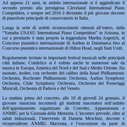
Ad appena 21 anni, in ambito internazionale si è aggiudicato il
secondo premio alla prestigiosa Cleveland International Piano
Competition, e sempre nel 2016 è diventato il più giovane docente
di pianoforte principale di conservatorio in Italia.
Lunga la serie di ambiti riconoscimenti ottenuti all’estero, dalla
“Yamaha USASU International Piano Competition” in Arizona, in
cui a premiarlo è stata proprio la leggendaria Martha Argerich, al
Concorso pianistico internazionale di Aarhus in Danimarca fino al
Concorso pianistico internazionale di Hilton Head, negli Stati Uniti.
Regolarmente invitato in importanti festival musicali nelle principali
città italiane, Colafelice si è esibito anche in numerose sale da
musica in Europa, America del Nord e del Sud e Medio Oriente. Ha
suonato, inoltre, con orchestre del calibro della Israel Philharmonic
Orchestra, Rochester Philharmonic Orchestra, Aarhus Symphony
Orchestra, Chile Symphony Orchestra, Orchestra dei Pomeriggi
Musicali, Orchestra di Padova e del Veneto.
La mattina prima del concerto, alle 10 di giovedì 24 gennaio, il
giovane musicista incontrerà gli studenti maceratesi nell’ambito
dell’appuntamento organizzato da Convitto, Appassionata e
ANMIG per la Giornata della Memoria. L’incontro prevede, oltre ai
saluti istituzionali, l’intervento di Daniela Meschini, docente e
vicepresidente ANMIG Macerata, e l’esecuzione da parte di