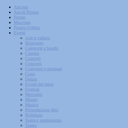
Ancona
Ascoli Piceno
Fermo
Macerata
Pesaro-Urbino
Eventi
Arte e cultura
Benessere
Categorie e luoghi
Cinema
Concerti
Concorsi
Convegni e seminari
Corsi
Danza
Eventi del mese
Festival
Mercatini
Mostre
Musica
Presentazione libri
Religione
Sagra e gastronomia
Teatro