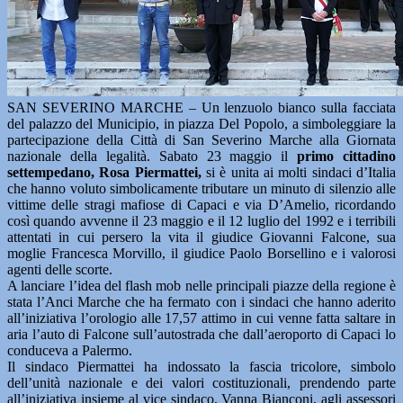
SAN SEVERINO MARCHE – Un lenzuolo bianco sulla facciata
del palazzo del Municipio, in piazza Del Popolo, a simboleggiare la
partecipazione della Città di San Severino Marche alla Giornata
nazionale della legalità. Sabato 23 maggio il
primo cittadino
settempedano, Rosa Piermattei,
si è unita ai molti sindaci d’Italia
che hanno voluto simbolicamente tributare un minuto di silenzio alle
vittime delle stragi mafiose di Capaci e via D’Amelio, ricordando
così quando avvenne il 23 maggio e il 12 luglio del 1992 e i terribili
attentati in cui persero la vita il giudice Giovanni Falcone, sua
moglie Francesca Morvillo, il giudice Paolo Borsellino e i valorosi
agenti delle scorte.
A lanciare l’idea del flash mob nelle principali piazze della regione è
stata l’Anci Marche che ha fermato con i sindaci che hanno aderito
all’iniziativa l’orologio alle 17,57 attimo in cui venne fatta saltare in
aria l’auto di Falcone sull’autostrada che dall’aeroporto di Capaci lo
conduceva a Palermo.
Il sindaco Piermattei ha indossato la fascia tricolore, simbolo
dell’unità nazionale e dei valori costituzionali, prendendo parte
all’iniziativa insieme al vice sindaco, Vanna Bianconi, agli assessori