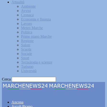
Attualità
Ambiente
Avvisi
Cronaca
Economia e finanza
Lavoro
Meteo Marche
Politica
Primo piano Marche
Regione
Salute
Scuola
Sociale
Sport
Tecnologia e scienze
Turismo
Università
Cerca
Marchenews24
Ancona
Ascoli Piceno