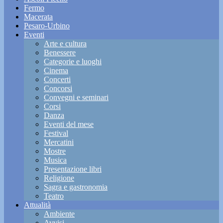
Fermo
Macerata
Pesaro-Urbino
Eventi
Arte e cultura
Benessere
Categorie e luoghi
Cinema
Concerti
Concorsi
Convegni e seminari
Corsi
Danza
Eventi del mese
Festival
Mercatini
Mostre
Musica
Presentazione libri
Religione
Sagra e gastronomia
Teatro
Attualità
Ambiente
Avvisi