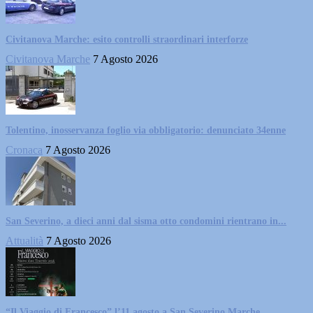
Civitanova Marche: esito controlli straordinari interforze
Civitanova Marche
7 Agosto 2026
Tolentino, inosservanza foglio via obbligatorio: denunciato 34enne
Cronaca
7 Agosto 2026
San Severino, a dieci anni dal sisma otto condomini rientrano in...
Attualità
7 Agosto 2026
“Il Viaggio di Francesco” l’11 agosto a San Severino Marche