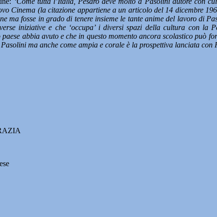
une:
‘Come tutta l’Italia, Pesaro deve molto a Pasolini autore con cui 
vo Cinema (la citazione appartiene a un articolo del 14 dicembre 1968 p
fosse in grado di tenere insieme le tante anime del lavoro di Pasolini:
e diverse iniziative e che ‘occupa’ i diversi spazi della cultura con 
o paese abbia avuto e che in questo momento ancora scolastico può forn
i Pasolini ma anche come ampia e corale è la prospettiva lanciata con 
GRAZIA
ese