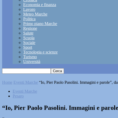
Economia e finanza
Lavoro
Meteo Marche
Politica
Primo piano Marche
Regione
Salute
Scuola
Sociale
Sport
Tecnologia e scienze
Turismo
Università
Home
Eventi Marche
“Io, Pier Paolo Pasolini. Immagini e parole”, da
Eventi Marche
Pesaro
“Io, Pier Paolo Pasolini. Immagini e parol