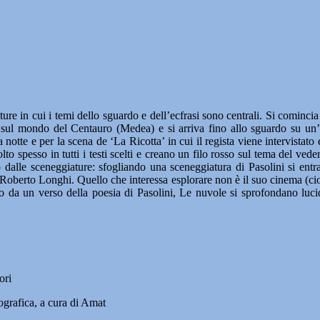
ature in cui i temi dello sguardo e dell’ecfrasi sono centrali. Si comin
 sul mondo del Centauro (Medea) e si arriva fino allo sguardo su un’It
a notte e per la scena de ‘La Ricotta’ in cui il regista viene intervistat
spesso in tutti i testi scelti e creano un filo rosso sul tema del veder
tto dalle sceneggiature: sfogliando una sceneggiatura di Pasolini si en
 di Roberto Longhi. Quello che interessa esplorare non è il suo cinema (ci
tto da un verso della poesia di Pasolini, Le nuvole si sprofondano lucid
ori
ica, a cura di Amat