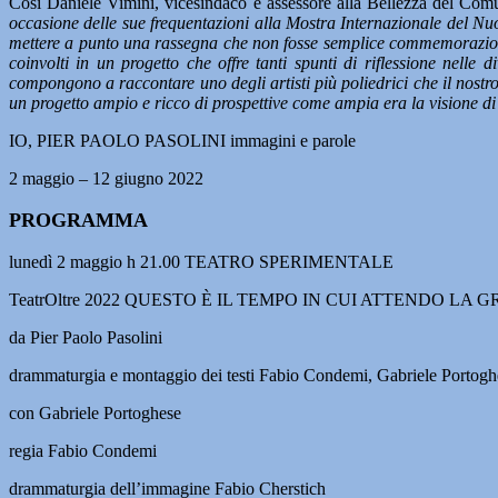
Così Daniele Vimini, vicesindaco e assessore alla Bellezza del Com
occasione delle sue frequentazioni alla Mostra Internazionale del Nuo
mettere a punto una rassegna che non fosse semplice commemorazione ma 
coinvolti in un progetto che offre tanti spunti di riflessione nell
compongono a raccontare uno degli artisti più poliedrici che il nostr
un progetto ampio e ricco di prospettive come ampia era la visione d
IO, PIER PAOLO PASOLINI immagini e parole
2 maggio – 12 giugno 2022
PROGRAMMA
lunedì 2 maggio h 21.00 TEATRO SPERIMENTALE
TeatrOltre 2022 QUESTO È IL TEMPO IN CUI ATTENDO LA 
da Pier Paolo Pasolini
drammaturgia e montaggio dei testi Fabio Condemi, Gabriele Portogh
con Gabriele Portoghese
regia Fabio Condemi
drammaturgia dell’immagine Fabio Cherstich