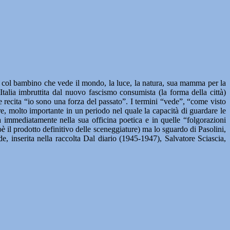
cia col bambino che vede il mondo, la luce, la natura, sua mamma per la
alia imbruttita dal nuovo fascismo consumista (la forma della città)
o e recita “io sono una forza del passato”. I termini “vede”, “come visto
e, molto importante in un periodo nel quale la capacità di guardare le
tra immediatamente nella sua officina poetica e in quelle “folgorazioni
oè il prodotto definitivo delle sceneggiature) ma lo sguardo di Pasolini,
e, inserita nella raccolta Dal diario (1945-1947), Salvatore Sciascia,