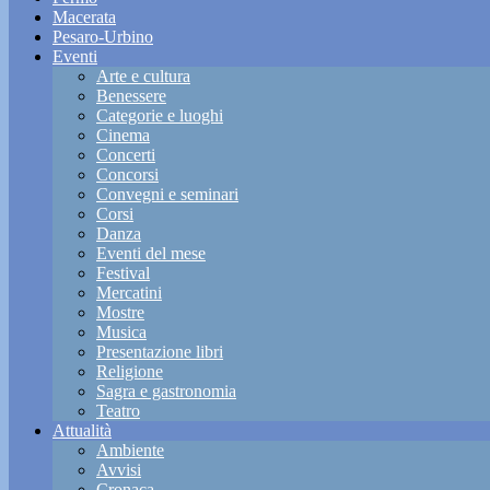
Macerata
Pesaro-Urbino
Eventi
Arte e cultura
Benessere
Categorie e luoghi
Cinema
Concerti
Concorsi
Convegni e seminari
Corsi
Danza
Eventi del mese
Festival
Mercatini
Mostre
Musica
Presentazione libri
Religione
Sagra e gastronomia
Teatro
Attualità
Ambiente
Avvisi
Cronaca