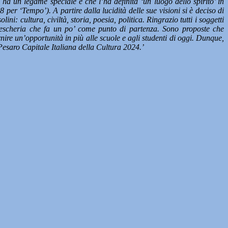
ha un legame speciale e che l’ha definita ‘un luogo dello spirito’ in
er ‘Tempo’). A partire dalla lucidità delle sue visioni si è deciso di
 cultura, civiltà, storia, poesia, politica. Ringrazio tutti i soggetti
la Pescheria che fa un po’ come punto di partenza. Sono proposte che
ire un’opportunità in più alle scuole e agli studenti di oggi. Dunque,
Pesaro Capitale Italiana della Cultura 2024.’