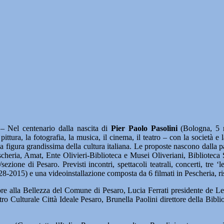
Nel centenario dalla nascita di
Pier Paolo Pasolini
(Bologna, 5 
 pittura, la fotografia, la musica, il cinema, il teatro – con la società 
igura grandissima della cultura italiana. Le proposte nascono dalla part
heria, Amat, Ente Olivieri-Biblioteca e Musei Oliveriani, Biblioteca 
ezione di Pesaro. Previsti incontri, spettacoli teatrali, concerti, tre ‘l
-2015) e una videoinstallazione composta da 6 filmati in Pescheria, risp
e alla Bellezza del Comune di Pesaro, Lucia Ferrati presidente de Le V
 Culturale Città Ideale Pesaro, Brunella Paolini direttore della Biblio