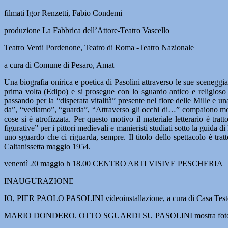
filmati Igor Renzetti, Fabio Condemi
produzione La Fabbrica dell’Attore-Teatro Vascello
Teatro Verdi Pordenone, Teatro di Roma -Teatro Nazionale
a cura di Comune di Pesaro, Amat
Una biografia onirica e poetica di Pasolini attraverso le sue sceneggi
prima volta (Edipo) e si prosegue con lo sguardo antico e religioso
passando per la “disperata vitalità” presente nel fiore delle Mille e un
da”, “vediamo”, “guarda”, “Attraverso gli occhi di…” compaiono molto 
cose si è atrofizzata. Per questo motivo il materiale letterario è tra
figurative” per i pittori medievali e manieristi studiati sotto la guida
uno sguardo che ci riguarda, sempre. Il titolo dello spettacolo è tra
Caltanissetta maggio 1954.
venerdì 20 maggio h 18.00 CENTRO ARTI VISIVE PESCHERIA
INAUGURAZIONE
IO, PIER PAOLO PASOLINI videoinstallazione, a cura di Casa Test
MARIO DONDERO. OTTO SGUARDI SU PASOLINI mostra fotograf