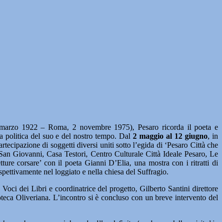
marzo 1922 – Roma, 2 novembre 1975), Pesaro ricorda il poeta e
e la politica del suo e del nostro tempo. Dal
2 maggio al 12 giugno
, in
ecipazione di soggetti diversi uniti sotto l’egida di ‘Pesaro Città che
San Giovanni, Casa Testori, Centro Culturale Città Ideale Pesaro, Le
etture corsare’ con il poeta Gianni D’Elia, una mostra con i ritratti di
ettivamente nel loggiato e nella chiesa del Suffragio.
oci dei Libri e coordinatrice del progetto, Gilberto Santini direttore
teca Oliveriana. L’incontro si è concluso con un breve intervento del