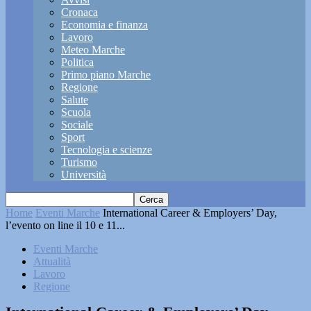
Cronaca
Economia e finanza
Lavoro
Meteo Marche
Politica
Primo piano Marche
Regione
Salute
Scuola
Sociale
Sport
Tecnologia e scienze
Turismo
Università
Home
Eventi Marche
International Career & Employers’ Day,
l’evento on line il 10 e 11...
Eventi Marche
Attualità
Lavoro
Regione