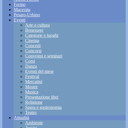
Fermo
Macerata
Pesaro-Urbino
Eventi
Arte e cultura
Benessere
Categorie e luoghi
Cinema
Concerti
Concorsi
Convegni e seminari
Corsi
Danza
Eventi del mese
Festival
Mercatini
Mostre
Musica
Presentazione libri
Religione
Sagra e gastronomia
Teatro
Attualità
Ambiente
Avvisi