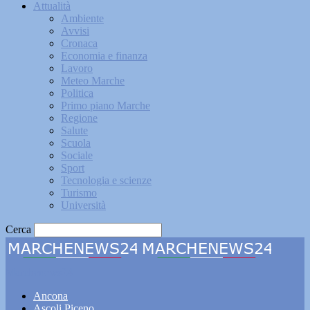
Attualità
Ambiente
Avvisi
Cronaca
Economia e finanza
Lavoro
Meteo Marche
Politica
Primo piano Marche
Regione
Salute
Scuola
Sociale
Sport
Tecnologia e scienze
Turismo
Università
Cerca
Marchenews24
Ancona
Ascoli Piceno