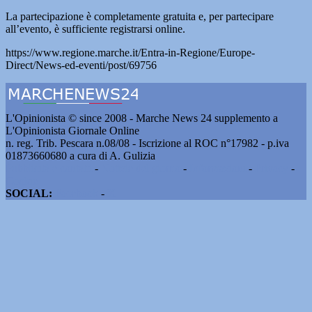
La partecipazione è completamente gratuita e, per partecipare
all’evento, è sufficiente registrarsi online.
https://www.regione.marche.it/Entra-in-Regione/Europe-
Direct/News-ed-eventi/post/69756
L'Opinionista © since 2008 - Marche News 24 supplemento a
L'Opinionista Giornale Online
n. reg. Trib. Pescara n.08/08 - Iscrizione al ROC n°17982 - p.iva
01873660680 a cura di A. Gulizia
Pubblicità e contatti
-
Notizie del giorno
-
Informazioni
-
Privacy
-
Cookie
SOCIAL:
Facebook
-
X