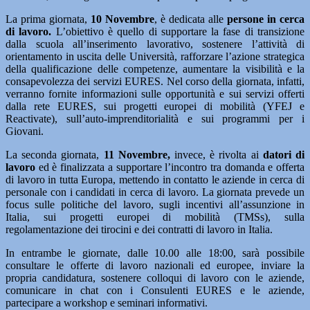
La prima giornata,
10 Novembre
, è dedicata alle
persone in cerca
di lavoro.
L’obiettivo è quello di supportare la fase di transizione
dalla scuola all’inserimento lavorativo, sostenere l’attività di
orientamento in uscita delle Università, rafforzare l’azione strategica
della qualificazione delle competenze, aumentare la visibilità e la
consapevolezza dei servizi EURES. Nel corso della giornata, infatti,
verranno fornite informazioni sulle opportunità e sui servizi offerti
dalla rete EURES, sui progetti europei di mobilità (YFEJ e
Reactivate), sull’auto-imprenditorialità e sui programmi per i
Giovani.
La seconda giornata,
11 Novembre,
invece, è rivolta ai
datori di
lavoro
ed è finalizzata a supportare l’incontro tra domanda e offerta
di lavoro in tutta Europa, mettendo in contatto le aziende in cerca di
personale con i candidati in cerca di lavoro. La giornata prevede un
focus sulle politiche del lavoro, sugli incentivi all’assunzione in
Italia, sui progetti europei di mobilità (TMSs), sulla
regolamentazione dei tirocini e dei contratti di lavoro in Italia.
In entrambe le giornate, dalle 10.00 alle 18:00, sarà possibile
consultare le offerte di lavoro nazionali ed europee, inviare la
propria candidatura, sostenere colloqui di lavoro con le aziende,
comunicare in chat con i Consulenti EURES e le aziende,
partecipare a workshop e seminari informativi.