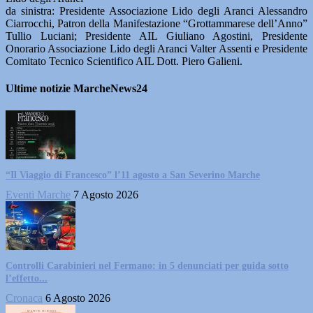
da sinistra: Presidente Associazione Lido degli Aranci Alessandro
Ciarrocchi, Patron della Manifestazione “Grottammarese dell’Anno”
Tullio Luciani; Presidente AIL Giuliano Agostini, Presidente
Onorario Associazione Lido degli Aranci Valter Assenti e Presidente
Comitato Tecnico Scientifico AIL Dott. Piero Galieni.
Ultime notizie MarcheNews24
“Il Viaggio di Francesco” l’11 agosto a San Severino Marche
Eventi Marche
7 Agosto 2026
Controlli Carabinieri nel Fermano: in 5 denunciati per guida sotto
l’effetto...
Cronaca
6 Agosto 2026