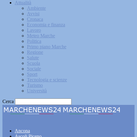
Attualità
Ambiente
Avvisi
Cronaca
Economia e finanza
Lavoro
Meteo Marche
Politica
Primo piano Marche
Regione
Salute
Scuola
Sociale
Sport
Tecnologia e scienze
Turismo
Università
Cerca
Marchenews24
Ancona
Ascoli Piceno