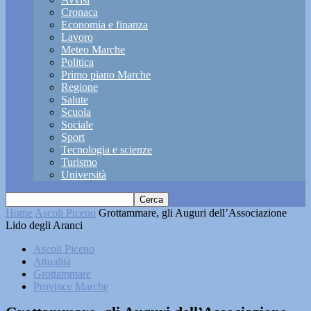
Cronaca
Economia e finanza
Lavoro
Meteo Marche
Politica
Primo piano Marche
Regione
Salute
Scuola
Sociale
Sport
Tecnologia e scienze
Turismo
Università
Home
Ascoli Piceno
Grottammare, gli Auguri dell’Associazione
Lido degli Aranci
Ascoli Piceno
Attualità
Grottammare
Province Marche