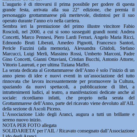
L’augurio è di ritrovarsi il prima possibile per godere di questa
grande festa, arrivata alla sua 22° edizione, che premia il
personaggio grottammarese più meritevole, distintosi per il suo
operato durante l’anno e/o nella carriera.
Sembra ieri la premiazione del primo illustre vincitore Fabio
Roscioli, nel 2000, a cui si sono susseguiti grandi nomi: Andrea
Concetti, Marco Pennesi, Piero Lardi Ferrari, Angelo Maria Ricci,
Edmondo Bruti Liberati, Amedeo Pignotti, Francesco Santori,
Pericle Fazzini (alla memoria), Alessandra Ghidoli, Stefano
Marcucci, Luigi Merli, Massimo Rossi, Umberto Marconi, Padre
Gino Concetti, Gianni Ottaviani, Cristian Bucchi, Antonio Attorre,
Vittorio Laureati, e per ultima Tiziana Maffei.
La serata dedicata al Grottammarese dell’Anno è solo l’inizio di un
anno pieno di idee e nuovi eventi in un’associazione del tutto
rinnovata che lavora incessantemente per promuovere la Cultura,
spaziando da nuovi spettacoli, a pubblicazione di libri, a
intrattenimenti ludici, al teatro, a manifestazioni dedicate anche al
sociale: ricordiamo infatti, che proprio nella serata del
Grottammarese dell’Anno, parte del ricavato viene devoluto all’AIL
della sezione di Ascoli Piceno.
L’Associazione Lido degli Aranci, augura a tutti un brillante e
sereno nuovo inizio.
NOTA PER FOTO allegata
SOLIDARIETA’ per l’AIL / Ricavato consegnato dall’Associazione
Lido degli Aranci