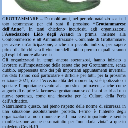
GROTTAMMARE – Da molti anni, nel periodo natalizio scatta il
toto scommesse per chi sarà il prossimo
“Grottammarese
dell’Anno”.
In tanti chiedono incuriositi agli organizzatori,
l’
Associazione Lido degli Aranci
in primis, insieme alla
Confcommercio e all’Amministrazione Comunale di Grottammare,
per avere un’anticipazione, anche un piccolo indizio, per sapere
prima di altri chi sarà il vincitore dell’ambito premio e quali saranno
gli ospiti d’onore alla serata.
Gli organizzatori in tempi ancora speranzosi, hanno iniziato a
lavorare sull’impostazione della serata che per Grottammare, senza
dubbio, rappresenta uno dei più importanti appuntamenti invernali,
ma dato l’anno così particolare e difficile per tutti, per la prossima
edizione 2021, data l’eccezionalità del momento, si è ipotizzato di
spostare l’importante evento alla prossima primavera, anche come
augurio di riaprire la kermesse grottammarese ed i suoi teatri ad una
nuova speranza, come una rinascita per la Cultura della Perla
dell’Adriatico.
Naturalmente questo, nel pieno rispetto delle norme di sicurezza in
una situazione assolutamente protetta. Fermo è l’intento degli
organizzatori a non rinunciare ad una così importante e sentita
manifestazione anche e soprattutto per “non darla vinta” a questo
maledetto Covid-19.