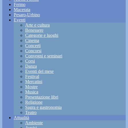
Fermo
Macerata
Pesaro-Urbino
Eventi
Arte e cultura
Benessere
Categorie e luoghi
Cinema
Concerti
Concorsi
Convegni e seminari
Corsi
Danza
Eventi del mese
Festival
Mercatini
Mostre
Musica
Presentazione libri
Religione
Sagra e gastronomia
Teatro
Attualità
Ambiente
Avvisi