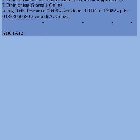
L'Opinionista Giornale Online
n. reg. Trib. Pescara n.08/08 - Iscrizione al ROC n°17982 - p.iva
01873660680 a cura di A. Gulizia
Pubblicità e contatti
-
Notizie del giorno
-
Informazioni
-
Privacy
-
Cookie
SOCIAL:
Facebook
-
X