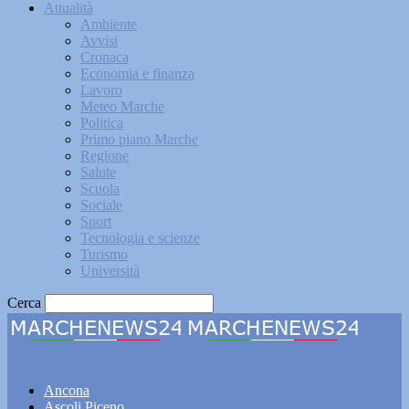
Attualità
Ambiente
Avvisi
Cronaca
Economia e finanza
Lavoro
Meteo Marche
Politica
Primo piano Marche
Regione
Salute
Scuola
Sociale
Sport
Tecnologia e scienze
Turismo
Università
Cerca
Marchenews24
Ancona
Ascoli Piceno