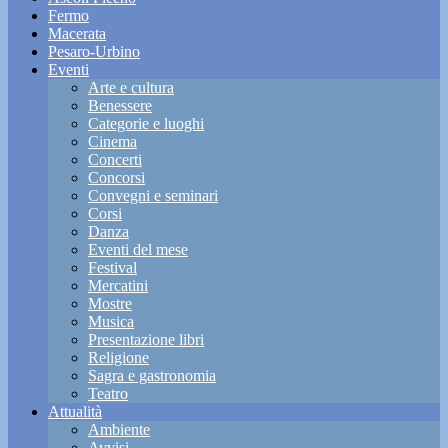
Fermo
Macerata
Pesaro-Urbino
Eventi
Arte e cultura
Benessere
Categorie e luoghi
Cinema
Concerti
Concorsi
Convegni e seminari
Corsi
Danza
Eventi del mese
Festival
Mercatini
Mostre
Musica
Presentazione libri
Religione
Sagra e gastronomia
Teatro
Attualità
Ambiente
Avvisi