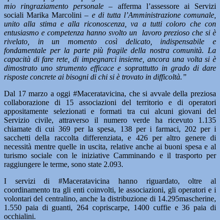
mio ringraziamento personale –
afferma l’assessore ai Servizi
sociali Marika Marcolini
– e di tutta l’Amministrazione comunale,
unito alla stima e alla riconoscenza, va a tutti coloro che con
entusiasmo e competenza hanno svolto un lavoro prezioso che si è
rivelato, in un momento così delicato, indispensabile e
fondamentale per la parte più fragile della nostra comunità. La
capacità di fare rete, di impegnarci insieme, ancora una volta si è
dimostrato uno strumento efficace e soprattutto in grado di dare
risposte concrete ai bisogni di chi si è trovato in difficoltà.”
Dal 17 marzo a oggi #Maceratavicina, che si avvale della preziosa
collaborazione di 15 associazioni del territorio e di operatori
appositamente selezionati e formati tra cui alcuni giovani del
Servizio civile, attraverso il numero verde ha ricevuto 1.135
chiamate di cui 369 per la spesa, 138 per i farmaci, 202 per i
sacchetti della raccolta differenziata, e 426 per altro genere di
necessità mentre quelle in uscita, relative anche ai buoni spesa e al
turismo sociale con le iniziative Camminando e il trasporto per
raggiungere le terme, sono state 2.093.
I servizi di #Maceratavicina hanno riguardato, oltre al
coordinamento tra gli enti coinvolti, le associazioni, gli operatori e i
volontari del centralino, anche la distribuzione di 14.295mascherine,
1.550 paia di guanti, 264 copriscarpe, 1400 cuffie e 36 paia di
occhialini.