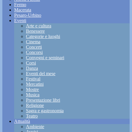
Fermo
Macerata
Pesaro-Urbino
Eventi
Arte e cultura
Benessere
Categorie e luoghi
Cinema
Concerti
Concorsi
Convegni e seminari
Corsi
Danza
Eventi del mese
Festival
Mercatini
Mostre
Musica
Presentazione libri
Religione
Sagra e gastronomia
Teatro
Attualità
Ambiente
Avvisi