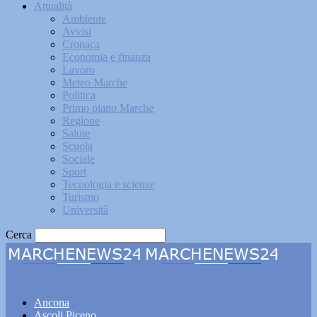
Attualità
Ambiente
Avvisi
Cronaca
Economia e finanza
Lavoro
Meteo Marche
Politica
Primo piano Marche
Regione
Salute
Scuola
Sociale
Sport
Tecnologia e scienze
Turismo
Università
Cerca
Marchenews24
Ancona
Ascoli Piceno