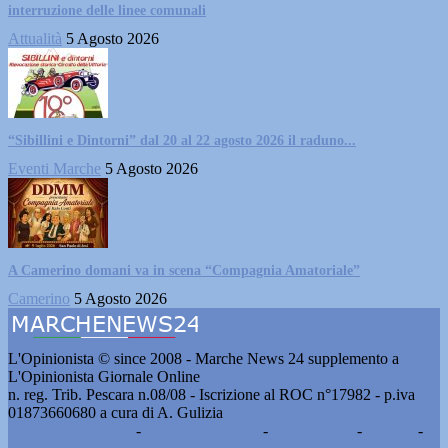
interruzione delle linee comunali
Attualità
5 Agosto 2026
“Sibillini e Dintorni” dal 20 al 22 agosto 2026 il raduno...
Eventi Marche
5 Agosto 2026
A Camerino domani va in scena “Compagnia Amatoriale”
Camerino
5 Agosto 2026
L'Opinionista © since 2008 - Marche News 24 supplemento a
L'Opinionista Giornale Online
n. reg. Trib. Pescara n.08/08 - Iscrizione al ROC n°17982 - p.iva
01873660680 a cura di A. Gulizia
Pubblicità e contatti
-
Notizie del giorno
-
Informazioni
-
Privacy
-