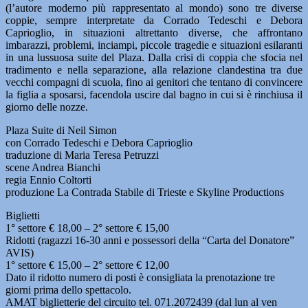
(l’autore moderno più rappresentato al mondo) sono tre diverse
coppie, sempre interpretate da Corrado Tedeschi e Debora
Caprioglio, in situazioni altrettanto diverse, che affrontano
imbarazzi, problemi, inciampi, piccole tragedie e situazioni esilaranti
in una lussuosa suite del Plaza. Dalla crisi di coppia che sfocia nel
tradimento e nella separazione, alla relazione clandestina tra due
vecchi compagni di scuola, fino ai genitori che tentano di convincere
la figlia a sposarsi, facendola uscire dal bagno in cui si è rinchiusa il
giorno delle nozze.
Plaza Suite di Neil Simon
con Corrado Tedeschi e Debora Caprioglio
traduzione di Maria Teresa Petruzzi
scene Andrea Bianchi
regia Ennio Coltorti
produzione La Contrada Stabile di Trieste e Skyline Productions
Biglietti
1° settore € 18,00 – 2° settore € 15,00
Ridotti (ragazzi 16-30 anni e possessori della “Carta del Donatore”
AVIS)
1° settore € 15,00 – 2° settore € 12,00
Dato il ridotto numero di posti è consigliata la prenotazione tre
giorni prima dello spettacolo.
AMAT biglietterie del circuito tel. 071.2072439 (dal lun al ven