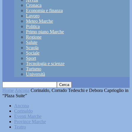
Cronaca
Economia e finanza
Lavoro
Meteo Marche
Politica
Primo piano Marche
Regione
Salute
Scuola
Sociale
Sport
Tecnologia e scienze
Turismo
Università
Home
Ancona
Corinaldo, Corrado Tedeschi e Debora Caprioglio in
“Plaza Suite”
Ancona
Corinaldo
Eventi Marche
Province Marche
Teatro