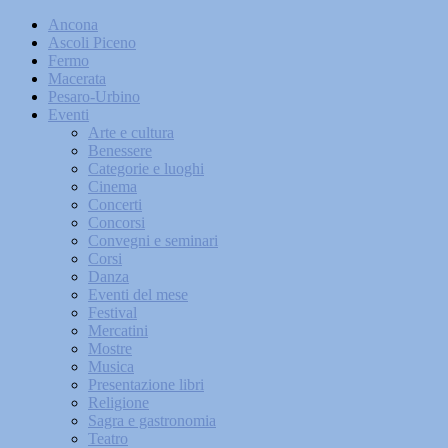
Ancona
Ascoli Piceno
Fermo
Macerata
Pesaro-Urbino
Eventi
Arte e cultura
Benessere
Categorie e luoghi
Cinema
Concerti
Concorsi
Convegni e seminari
Corsi
Danza
Eventi del mese
Festival
Mercatini
Mostre
Musica
Presentazione libri
Religione
Sagra e gastronomia
Teatro