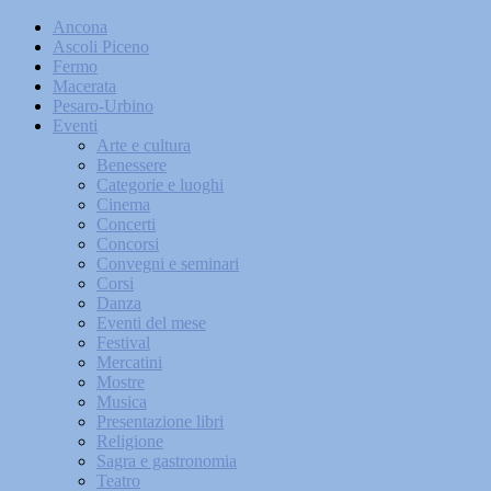
Ancona
Ascoli Piceno
Fermo
Macerata
Pesaro-Urbino
Eventi
Arte e cultura
Benessere
Categorie e luoghi
Cinema
Concerti
Concorsi
Convegni e seminari
Corsi
Danza
Eventi del mese
Festival
Mercatini
Mostre
Musica
Presentazione libri
Religione
Sagra e gastronomia
Teatro