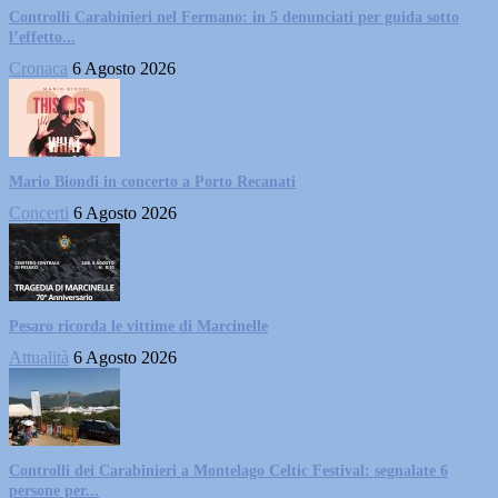
Controlli Carabinieri nel Fermano: in 5 denunciati per guida sotto
l’effetto...
Cronaca
6 Agosto 2026
Mario Biondi in concerto a Porto Recanati
Concerti
6 Agosto 2026
Pesaro ricorda le vittime di Marcinelle
Attualità
6 Agosto 2026
Controlli dei Carabinieri a Montelago Celtic Festival: segnalate 6
persone per...