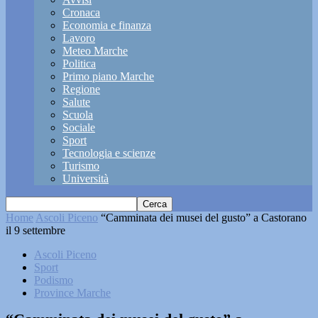
Cronaca
Economia e finanza
Lavoro
Meteo Marche
Politica
Primo piano Marche
Regione
Salute
Scuola
Sociale
Sport
Tecnologia e scienze
Turismo
Università
Home
Ascoli Piceno
“Camminata dei musei del gusto” a Castorano
il 9 settembre
Ascoli Piceno
Sport
Podismo
Province Marche