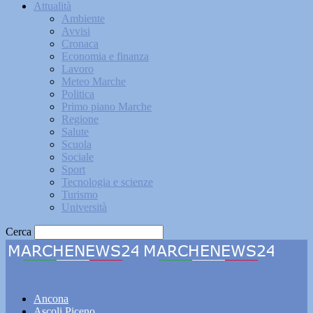
Attualità
Ambiente
Avvisi
Cronaca
Economia e finanza
Lavoro
Meteo Marche
Politica
Primo piano Marche
Regione
Salute
Scuola
Sociale
Sport
Tecnologia e scienze
Turismo
Università
Cerca
Marchenews24
Ancona
Ascoli Piceno