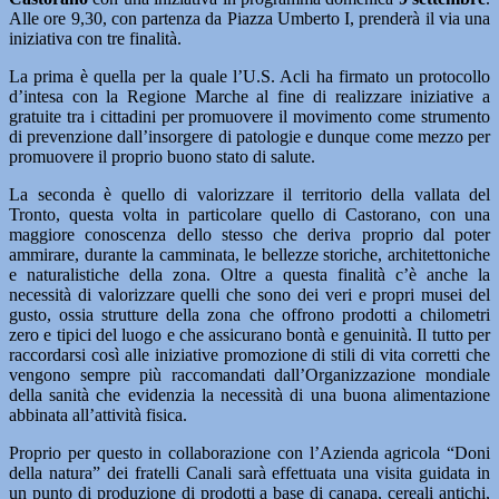
Alle ore 9,30, con partenza da Piazza Umberto I, prenderà il via una
iniziativa con tre finalità.
La prima è quella per la quale l’U.S. Acli ha firmato un protocollo
d’intesa con la Regione Marche al fine di realizzare iniziative a
gratuite tra i cittadini per promuovere il movimento come strumento
di prevenzione dall’insorgere di patologie e dunque come mezzo per
promuovere il proprio buono stato di salute.
La seconda è quello di valorizzare il territorio della vallata del
Tronto, questa volta in particolare quello di Castorano, con una
maggiore conoscenza dello stesso che deriva proprio dal poter
ammirare, durante la camminata, le bellezze storiche, architettoniche
e naturalistiche della zona. Oltre a questa finalità c’è anche la
necessità di valorizzare quelli che sono dei veri e propri musei del
gusto, ossia strutture della zona che offrono prodotti a chilometri
zero e tipici del luogo e che assicurano bontà e genuinità. Il tutto per
raccordarsi così alle iniziative promozione di stili di vita corretti che
vengono sempre più raccomandati dall’Organizzazione mondiale
della sanità che evidenzia la necessità di una buona alimentazione
abbinata all’attività fisica.
Proprio per questo in collaborazione con l’Azienda agricola “Doni
della natura” dei fratelli Canali sarà effettuata una visita guidata in
un punto di produzione di prodotti a base di canapa, cereali antichi,