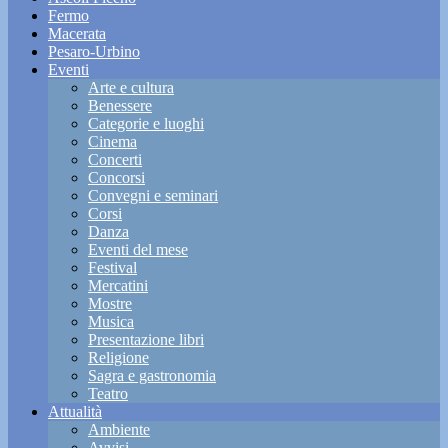
Fermo
Macerata
Pesaro-Urbino
Eventi
Arte e cultura
Benessere
Categorie e luoghi
Cinema
Concerti
Concorsi
Convegni e seminari
Corsi
Danza
Eventi del mese
Festival
Mercatini
Mostre
Musica
Presentazione libri
Religione
Sagra e gastronomia
Teatro
Attualità
Ambiente
Avvisi