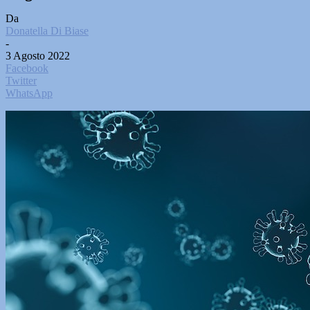
Da
Donatella Di Biase
-
3 Agosto 2022
Facebook
Twitter
WhatsApp