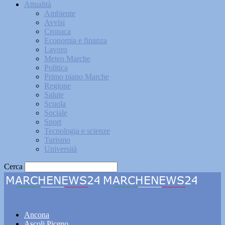
Attualità
Ambiente
Avvisi
Cronaca
Economia e finanza
Lavoro
Meteo Marche
Politica
Primo piano Marche
Regione
Salute
Scuola
Sociale
Sport
Tecnologia e scienze
Turismo
Università
Cerca
Marchenews24
Ancona
Ascoli Piceno