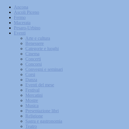
Ancona
Ascoli Piceno
Fermo
Macerata
Pesaro-Urbino
Eventi
Arte e cultura
Benessere
Categorie e luoghi
Cinema
Concerti
Concorsi
Convegni e seminari
Corsi
Danza
Eventi del mese
Festival
Mercatini
Mostre
Musica
Presentazione libri
Religione
Sagra e gastronomia
Teatro