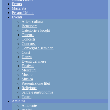
Fermo
Macerata
Pesaro-Urbino
Eventi
Arte e cultura
Benessere
Categorie e luoghi
Cinema
Concerti
Concorsi
Convegni e seminari
Corsi
Danza
Eventi del mese
Festival
Mercatini
Mostre
Musica
Presentazione libri
Religione
Sagra e gastronomia
Teatro
Attualità
Ambiente
Avvisi