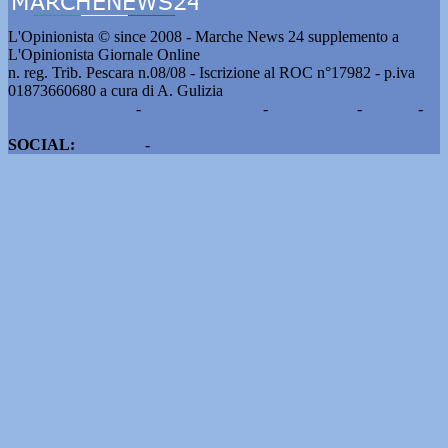
L'Opinionista © since 2008 - Marche News 24 supplemento a
L'Opinionista Giornale Online
n. reg. Trib. Pescara n.08/08 - Iscrizione al ROC n°17982 - p.iva
01873660680 a cura di A. Gulizia
Pubblicità e contatti
-
Notizie del giorno
-
Informazioni
-
Privacy
-
Cookie
SOCIAL:
Facebook
-
X