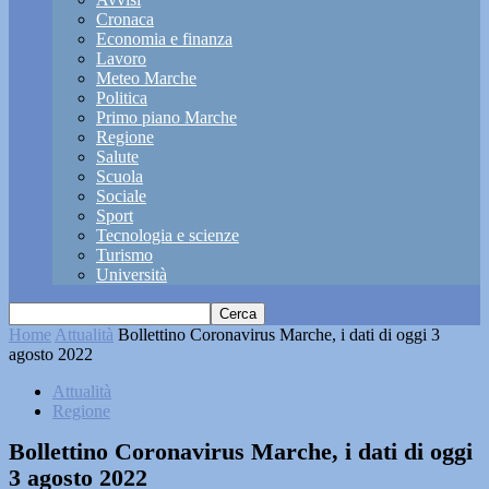
Cronaca
Economia e finanza
Lavoro
Meteo Marche
Politica
Primo piano Marche
Regione
Salute
Scuola
Sociale
Sport
Tecnologia e scienze
Turismo
Università
Home
Attualità
Bollettino Coronavirus Marche, i dati di oggi 3
agosto 2022
Attualità
Regione
Bollettino Coronavirus Marche, i dati di oggi
3 agosto 2022