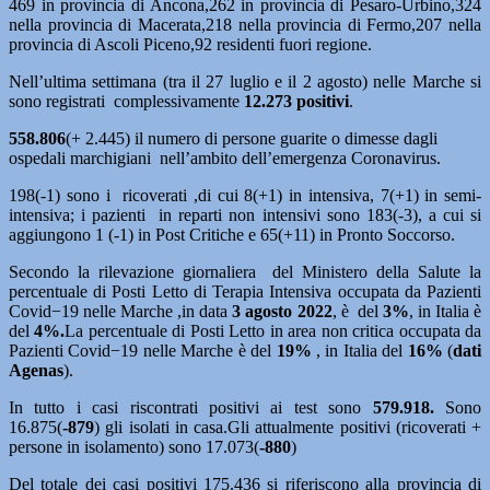
469 in provincia di Ancona,262 in provincia di Pesaro-Urbino,324
nella provincia di Macerata,218 nella provincia di Fermo,207 nella
provincia di Ascoli Piceno,92 residenti fuori regione.
Nell’ultima settimana (tra il 27 luglio e il 2 agosto) nelle Marche si
sono registrati complessivamente
12.273 positivi
.
558.806
(+ 2.445) il numero di persone guarite o dimesse dagli
ospedali marchigiani nell’ambito dell’emergenza Coronavirus.
198(-1) sono i ricoverati ,di cui 8(+1) in intensiva, 7(+1) in semi-
intensiva; i pazienti in reparti non intensivi sono 183(-3), a cui si
aggiungono 1 (-1) in Post Critiche e 65(+11) in Pronto Soccorso.
Secondo la rilevazione giornaliera del Ministero della Salute la
percentuale di Posti Letto di Terapia Intensiva occupata da Pazienti
Covid−19 nelle Marche ,in data
3 agosto
2022
, è del
3%
, in Italia è
del
4%.
La percentuale di Posti Letto in area non critica occupata da
Pazienti Covid−19 nelle Marche è del
19%
, in Italia del
16%
(
dati
Agenas
).
In tutto i casi riscontrati positivi ai test sono
579.918.
Sono
16.875(
-879
) gli isolati in casa.Gli attualmente positivi (ricoverati +
persone in isolamento) sono 17.073(
-880
)
Del totale dei casi positivi 175.436 si riferiscono alla provincia di