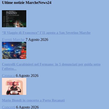
Ultime notizie MarcheNews24
“Il Viaggio di Francesco” l’11 agosto a San Severino Marche
Eventi Marche
7 Agosto 2026
Controlli Carabinieri nel Fermano: in 5 denunciati per guida sotto
l’effetto...
Cronaca
6 Agosto 2026
Mario Biondi in concerto a Porto Recanati
Concerti
6 Agosto 2026