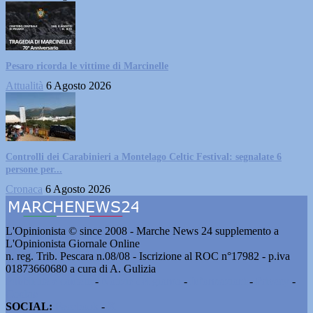
Pesaro ricorda le vittime di Marcinelle
Attualità
6 Agosto 2026
Controlli dei Carabinieri a Montelago Celtic Festival: segnalate 6
persone per...
Cronaca
6 Agosto 2026
L'Opinionista © since 2008 - Marche News 24 supplemento a
L'Opinionista Giornale Online
n. reg. Trib. Pescara n.08/08 - Iscrizione al ROC n°17982 - p.iva
01873660680 a cura di A. Gulizia
Pubblicità e contatti
-
Notizie del giorno
-
Informazioni
-
Privacy
-
Cookie
SOCIAL:
Facebook
-
X