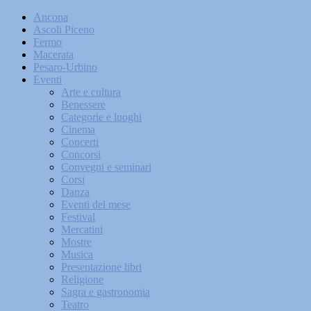
Ancona
Ascoli Piceno
Fermo
Macerata
Pesaro-Urbino
Eventi
Arte e cultura
Benessere
Categorie e luoghi
Cinema
Concerti
Concorsi
Convegni e seminari
Corsi
Danza
Eventi del mese
Festival
Mercatini
Mostre
Musica
Presentazione libri
Religione
Sagra e gastronomia
Teatro