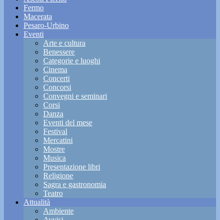
Fermo
Macerata
Pesaro-Urbino
Eventi
Arte e cultura
Benessere
Categorie e luoghi
Cinema
Concerti
Concorsi
Convegni e seminari
Corsi
Danza
Eventi del mese
Festival
Mercatini
Mostre
Musica
Presentazione libri
Religione
Sagra e gastronomia
Teatro
Attualità
Ambiente
Avvisi