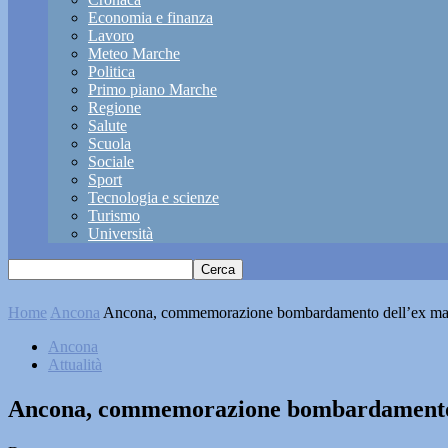
Economia e finanza
Lavoro
Meteo Marche
Politica
Primo piano Marche
Regione
Salute
Scuola
Sociale
Sport
Tecnologia e scienze
Turismo
Università
Home
Ancona
Ancona, commemorazione bombardamento dell’ex man
Ancona
Attualità
Ancona, commemorazione bombardamento d