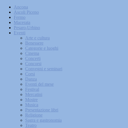
Ancona
Ascoli Piceno
Fermo
Macerata
Pesaro-Urbino
Eventi
Arte e cultura
Benessere
Categorie e luoghi
Cinema
Concerti
Concorsi
Convegni e seminari
Corsi
Danza
Eventi del mese
Festival
Mercatini
Mostre
Musica
Presentazione libri
Religione
Sagra e gastronomia
Teatro