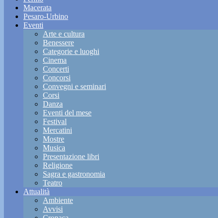
Macerata
Pesaro-Urbino
Eventi
Arte e cultura
Benessere
Categorie e luoghi
Cinema
Concerti
Concorsi
Convegni e seminari
Corsi
Danza
Eventi del mese
Festival
Mercatini
Mostre
Musica
Presentazione libri
Religione
Sagra e gastronomia
Teatro
Attualità
Ambiente
Avvisi
Cronaca