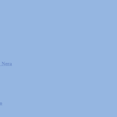
l Nera
zo