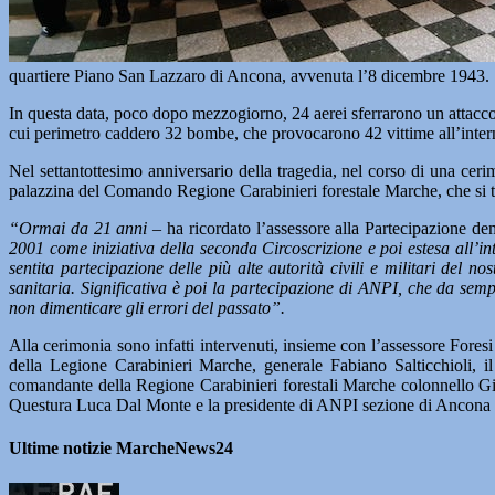
quartiere Piano San Lazzaro di Ancona, avvenuta l’8 dicembre 1943.
In questa data, poco dopo mezzogiorno, 24 aerei sferrarono un attacco 
cui perimetro caddero 32 bombe, che provocarono 42 vittime all’interno 
Nel settantottesimo anniversario della tragedia, nel corso di una ceri
palazzina del Comando Regione Carabinieri forestale Marche, che si tro
“Ormai da 21 anni
– ha ricordato l’assessore alla Partecipazione d
2001 come iniziativa della seconda Circoscrizione e poi estesa all’in
sentita partecipazione delle più alte autorità civili e militari del no
sanitaria. Significativa è poi la partecipazione di ANPI, che da sem
non dimenticare gli errori del passato”.
Alla cerimonia sono infatti intervenuti, insieme con l’assessore Foresi
della Legione Carabinieri Marche, generale Fabiano Salticchioli, i
comandante della Regione Carabinieri forestali Marche colonnello Gia
Questura Luca Dal Monte e la presidente di ANPI sezione di Ancona 
Ultime notizie MarcheNews24