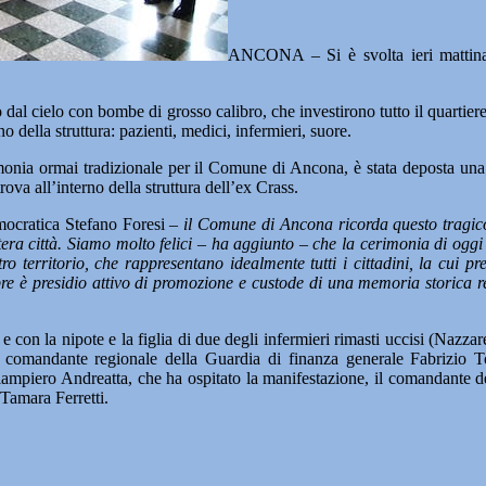
ANCONA – Si è svolta ieri mattin
dal cielo con bombe di grosso calibro, che investirono tutto il quartiere
della struttura: pazienti, medici, infermieri, suore.
monia ormai tradizionale per il Comune di Ancona, è stata deposta una co
va all’interno della struttura dell’ex Crass.
emocratica Stefano Foresi –
il Comune di Ancona ricorda questo tragico
tera città. Siamo molto felici – ha aggiunto – che la cerimonia di oggi
stro territorio, che rappresentano idealmente tutti i cittadini, la cui 
pre è presidio attivo di promozione e custode di una memoria storica re
 e con la nipote e la figlia di due degli infermieri rimasti uccisi (Nazza
l comandante regionale della Guardia di finanza generale Fabrizio T
mpiero Andreatta, che ha ospitato la manifestazione, il comandante de
Tamara Ferretti.