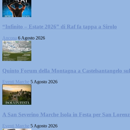
“Infinito – Estate 2026” di Raf fa tappa a Sirolo
Ancona
6 Agosto 2026
Quinto Forum della Montagna a Castelsantangelo su
Eventi Marche
5 Agosto 2026
A San Severino Marche Isola in Festa per San Loren
Eventi Marche
5 Agosto 2026