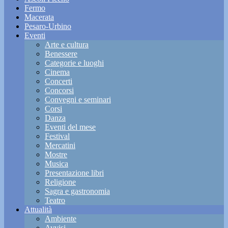
Fermo
Macerata
Pesaro-Urbino
Eventi
Arte e cultura
Benessere
Categorie e luoghi
Cinema
Concerti
Concorsi
Convegni e seminari
Corsi
Danza
Eventi del mese
Festival
Mercatini
Mostre
Musica
Presentazione libri
Religione
Sagra e gastronomia
Teatro
Attualità
Ambiente
Avvisi