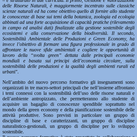
–
è strutturato in due curricula. Il primo, Gestione e Valorizzazione
delle Risorse Naturali, è maggiormente incentrato sulle classiche
scienze naturali ed ha come obiettivo quello di fornire allo studente
le conoscenze di base sui temi della botanica, zoologia ed ecologia
abbinati ad una forte acquisizione di capacità pratiche (rilevamento
in campo ed analisi dati) finalizzate alla gestione sostenibile degli
ecosistemi e alla conservazione della biodiversità. Il secondo,
Sostenibilità Ambientale delle Produzioni e Green Economy, ha
invece l’obiettivo di formare una figura professionale in grado di
affrontare le nuove sfide ambientali e cogliere le opportunità di
lavoro della “svolta green” dettata dalle principali economie
mondiali e basata sui principi dell’economia circolare, sulla
sostenibilità delle produzioni e la qualità degli ambienti rurali ed
urban
i”.
Nell’ambito del nuovo percorso formativo gli insegnamenti sono
organizzati in tre macro-settori principali che nell’insieme affrontano
i temi connessi con la sostenibilità dell’uso delle risorse naturali e
dell’ambiente antropizzato, che permetteranno allo studente di
acquisire un bagaglio di conoscenze spendibile soprattutto nel
mondo della green economy e della pianificazione sostenibile delle
attività produttive. Sono previsti in particolare un gruppo di
discipline di base e caratterizzanti, un gruppo di discipline
naturalistico-gestionali, un gruppo di discipline per lo sviluppo
sostenibile.