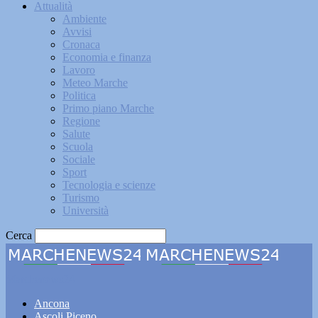
Attualità
Ambiente
Avvisi
Cronaca
Economia e finanza
Lavoro
Meteo Marche
Politica
Primo piano Marche
Regione
Salute
Scuola
Sociale
Sport
Tecnologia e scienze
Turismo
Università
Cerca
Marchenews24
Ancona
Ascoli Piceno