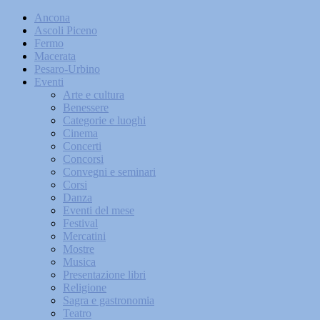
Ancona
Ascoli Piceno
Fermo
Macerata
Pesaro-Urbino
Eventi
Arte e cultura
Benessere
Categorie e luoghi
Cinema
Concerti
Concorsi
Convegni e seminari
Corsi
Danza
Eventi del mese
Festival
Mercatini
Mostre
Musica
Presentazione libri
Religione
Sagra e gastronomia
Teatro