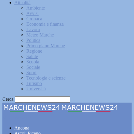
Attualità
Ambiente
Avvisi
Cronaca
Economia e finanza
Lavoro
Meteo Marche
Politica
Primo piano Marche
Regione
Salute
Scuola
Sociale
Sport
Tecnologia e scienze
Turismo
Università
Cerca
Marchenews24
Ancona
Ascoli Piceno