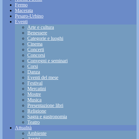
Fermo
Macerata
Pesaro-Urbino
Eventi
Arte e cultura
Benessere
Categorie e luoghi
Cinema
Concerti
Concorsi
Convegni e seminari
Corsi
Danza
Eventi del mese
Festival
Mercatini
Mostre
Musica
Presentazione libri
Religione
Sagra e gastronomia
Teatro
Attualità
Ambiente
Avvisi