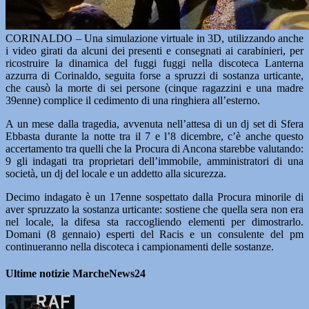
CORINALDO – Una simulazione virtuale in 3D, utilizzando anche
i video girati da alcuni dei presenti e consegnati ai carabinieri, per
ricostruire la dinamica del fuggi fuggi nella discoteca Lanterna
azzurra di Corinaldo, seguita forse a spruzzi di sostanza urticante,
che causò la morte di sei persone (cinque ragazzini e una madre
39enne) complice il cedimento di una ringhiera all’esterno.
A un mese dalla tragedia, avvenuta nell’attesa di un dj set di Sfera
Ebbasta durante la notte tra il 7 e l’8 dicembre, c’è anche questo
accertamento tra quelli che la Procura di Ancona starebbe valutando:
9 gli indagati tra proprietari dell’immobile, amministratori di una
società, un dj del locale e un addetto alla sicurezza.
Decimo indagato è un 17enne sospettato dalla Procura minorile di
aver spruzzato la sostanza urticante: sostiene che quella sera non era
nel locale, la difesa sta raccogliendo elementi per dimostrarlo.
Domani (8 gennaio) esperti del Racis e un consulente del pm
continueranno nella discoteca i campionamenti delle sostanze.
Ultime notizie MarcheNews24