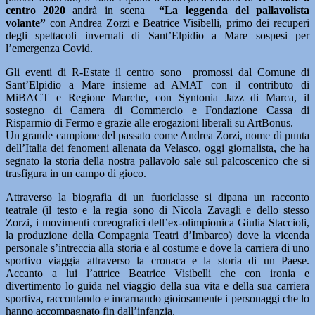
centro 2020
andrà in scena
“La leggenda del pallavolista
volante”
con Andrea Zorzi e Beatrice Visibelli, primo dei recuperi
degli spettacoli invernali di Sant’Elpidio a Mare sospesi per
l’emergenza Covid.
Gli eventi di R-Estate il centro sono promossi dal Comune di
Sant’Elpidio a Mare insieme ad AMAT con il contributo di
MiBACT e Regione Marche, con Syntonia Jazz di Marca, il
sostegno di Camera di Commercio e Fondazione Cassa di
Risparmio di Fermo e grazie alle erogazioni liberali su ArtBonus.
Un grande campione del passato come Andrea Zorzi, nome di punta
dell’Italia dei fenomeni allenata da Velasco, oggi giornalista, che ha
segnato la storia della nostra pallavolo sale sul palcoscenico che si
trasfigura in un campo di gioco.
Attraverso la biografia di un fuoriclasse si dipana un racconto
teatrale (il testo e la regia sono di Nicola Zavagli e dello stesso
Zorzi, i movimenti coreografici dell’ex-olimpionica Giulia Staccioli,
la produzione della Compagnia Teatri d’Imbarco) dove la vicenda
personale s’intreccia alla storia e al costume e dove la carriera di uno
sportivo viaggia attraverso la cronaca e la storia di un Paese.
Accanto a lui l’attrice Beatrice Visibelli che con ironia e
divertimento lo guida nel viaggio della sua vita e della sua carriera
sportiva, raccontando e incarnando gioiosamente i personaggi che lo
hanno accompagnato fin dall’infanzia.