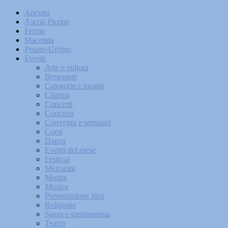
Ancona
Ascoli Piceno
Fermo
Macerata
Pesaro-Urbino
Eventi
Arte e cultura
Benessere
Categorie e luoghi
Cinema
Concerti
Concorsi
Convegni e seminari
Corsi
Danza
Eventi del mese
Festival
Mercatini
Mostre
Musica
Presentazione libri
Religione
Sagra e gastronomia
Teatro