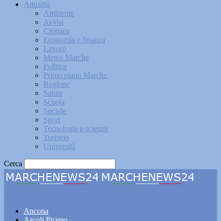
Attualità
Ambiente
Avvisi
Cronaca
Economia e finanza
Lavoro
Meteo Marche
Politica
Primo piano Marche
Regione
Salute
Scuola
Sociale
Sport
Tecnologia e scienze
Turismo
Università
Cerca
Marchenews24
Ancona
Ascoli Piceno