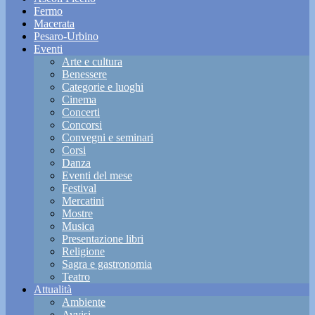
Fermo
Macerata
Pesaro-Urbino
Eventi
Arte e cultura
Benessere
Categorie e luoghi
Cinema
Concerti
Concorsi
Convegni e seminari
Corsi
Danza
Eventi del mese
Festival
Mercatini
Mostre
Musica
Presentazione libri
Religione
Sagra e gastronomia
Teatro
Attualità
Ambiente
Avvisi