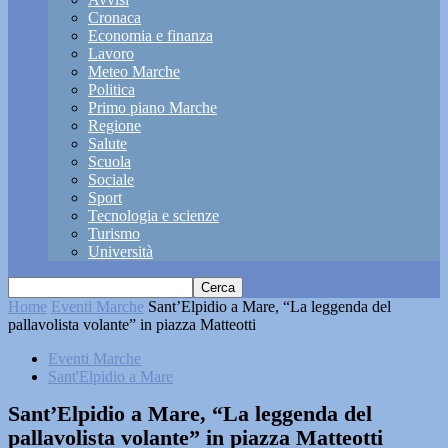
Cronaca
Economia e finanza
Lavoro
Meteo Marche
Politica
Primo piano Marche
Regione
Salute
Scuola
Sociale
Sport
Tecnologia e scienze
Turismo
Università
Home
Eventi Marche
Sant’Elpidio a Mare, “La leggenda del
pallavolista volante” in piazza Matteotti
Eventi Marche
Sant'Elpidio a Mare
Sant’Elpidio a Mare, “La leggenda del
pallavolista volante” in piazza Matteotti