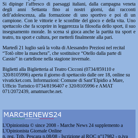
Si dipinge l’affresco di paesaggi italiani, dalla campagna veneta
degli anni Settanta fino ai nostri giorni, dai racconti
dell’adolescenza, alla formazione di uno sportivo e poi di un
campione. Con le vittorie e le sconfitte del gioco e della vita. Uno
spettacolo che fa scoprire in leggerezza la filosofia dello sport, il suo
insegnamento morale. In scena si gioca anche la partita tra sport e
teatro, tra sport e cultura, per metterli finalmente alla pari.
Martedì 21 luglio sarà la volta di Alessandro Preziosi nel recital
“Totò oltre la maschera”, che sostituisce “Otello dalla parte di
Cassio” in cartellone nella stagione invernale.
Biglietti alla Biglietteria al Teatro Cicconi (0734/859110 e
320/8105996) aperta il giorno di spettacolo dalle ore 18, online su
vivaticket.com. Informazioni: Comune di Sant’Elpidio a Mare,
Ufficio Turistico 0734/8196407 e 320/8105996 e AMAT
071/2072439, amatmarche.net.
L'Opinionista © since 2008 - Marche News 24 supplemento a
L'Opinionista Giornale Online
n. reg. Trib. Pescara n.08/08 - Iscrizione al ROC n°17982 - p.iva