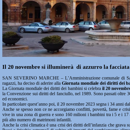
Il 20 novembre si illuminerà di azzurro la facciata
SAN SEVERINO MARCHE – L’Amministrazione comunale di San Seve
ragazzi, ha deciso di aderire alla
Giornata mondiale dei diritti dei 
La Giornata mondiale dei diritti dei bambini si celebra
il 20 novembr
la Convenzione sui diritti del fanciullo, nel 1989. Sono passati oltre 3
ed economici.
In particolare quest’anno poi, il 20 novembre 2023 segna i 34 anni da
Anche se spesso non ce ne accorgiamo conflitti, povertà, fame e crisi
vive in una zona di guerra e sono 160 milioni i bambini tra i 5 e i 17
più alto numero di matrimoni infantili.
Anche la crisi climatica è una crisi dei diritti dell’infanzia che grava