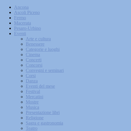
Ancona
Ascoli Piceno
Fermo
Macerata
Pesaro-Urbino
Eventi
Arte e cultura
Benessere
Categorie e luoghi
Cinema
Concerti
Concorsi
Convegni e seminari
Corsi
Danza
Eventi del mese
Festival
Mercatini
Mostre
Musica
Presentazione libri
Religione
Sagra e gastronomia
Teatro