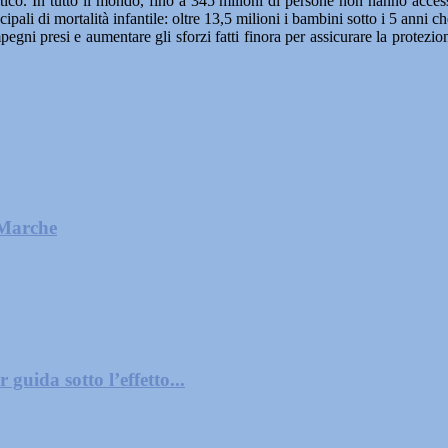
atico. In tutto il mondo, fino a 345 milioni di persone non hanno acces
ali di mortalità infantile: oltre 13,5 milioni i bambini sotto i 5 anni c
pegni presi e aumentare gli sforzi fatti finora per assicurare la protezio
 Marche
guida sotto l’effetto...