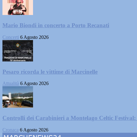
Mario Biondi in concerto a Porto Recanati
Concerti
6 Agosto 2026
Pesaro ricorda le vittime di Marcinelle
Attualità
6 Agosto 2026
Controlli dei Carabinieri a Montelago Celtic Festival: 
Cronaca
6 Agosto 2026