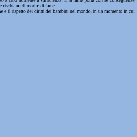
so a cibo nutriente a sufficienza. E la fame porta con sé conseguenze
he rischiano di morire di fame.
ne e il rispetto dei diritti dei bambini nel mondo, in un momento in cui