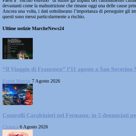
Paesi a “rischio estremo” di subire gli impatti del cambiamento clim
devastanti come la malnutrizione che rimane oggi una delle cause princip
Ancora una volta, i dati sottolineano l’importanza di perseguire gli im
questi sono messi particolarmente a rischio.
Ultime notizie MarcheNews24
“Il Viaggio di Francesco” l’11 agosto a San Severino
Eventi Marche
7 Agosto 2026
Controlli Carabinieri nel Fermano: in 5 denunciati per 
Cronaca
6 Agosto 2026