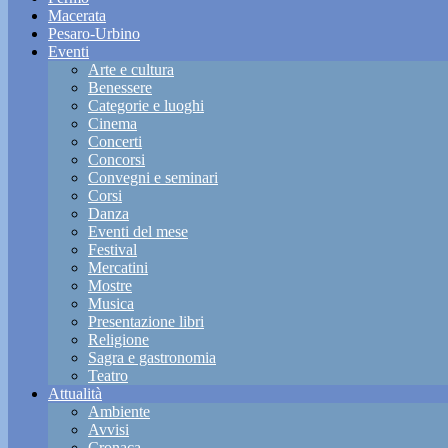
Macerata
Pesaro-Urbino
Eventi
Arte e cultura
Benessere
Categorie e luoghi
Cinema
Concerti
Concorsi
Convegni e seminari
Corsi
Danza
Eventi del mese
Festival
Mercatini
Mostre
Musica
Presentazione libri
Religione
Sagra e gastronomia
Teatro
Attualità
Ambiente
Avvisi
Cronaca