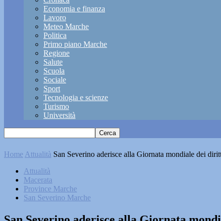
Economia e finanza
Lavoro
Meteo Marche
Politica
Primo piano Marche
Regione
Salute
Scuola
Sociale
Sport
Tecnologia e scienze
Turismo
Università
Home
Attualità
San Severino aderisce alla Giornata mondiale dei dirit
Attualità
Macerata
Province Marche
San Severino Marche
San Severino aderisce alla Giornata mondia