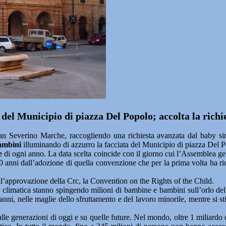
 del Municipio di piazza Del Popolo; accolta la richi
rino Marche, raccogliendo una richiesta avanzata dal baby sinda
bambini
illuminando di azzurro la facciata del Municipio di piazza Del 
e
di ogni anno. La data scelta coincide con il giorno cui l’Assemblea gen
0 anni dall’adozione di quella convenzione che per la prima volta ha ricono
ll’approvazione della Crc, la Convention on the Rights of the Child.
 climatica stanno spingendo milioni di bambine e bambini sull’orlo del
 anni, nelle maglie dello sfruttamento e del lavoro minorile, mentre si s
 sulle generazioni di oggi e su quelle future. Nel mondo, oltre 1 miliard