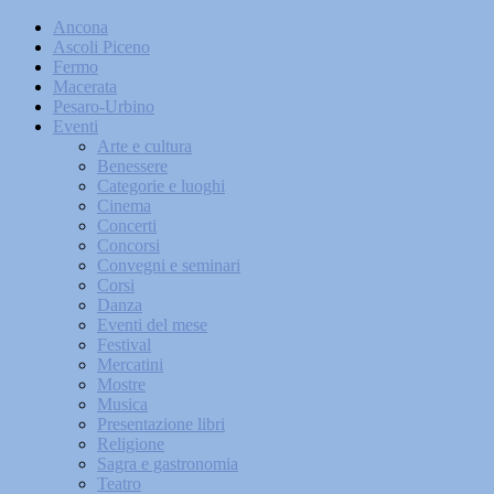
Ancona
Ascoli Piceno
Fermo
Macerata
Pesaro-Urbino
Eventi
Arte e cultura
Benessere
Categorie e luoghi
Cinema
Concerti
Concorsi
Convegni e seminari
Corsi
Danza
Eventi del mese
Festival
Mercatini
Mostre
Musica
Presentazione libri
Religione
Sagra e gastronomia
Teatro