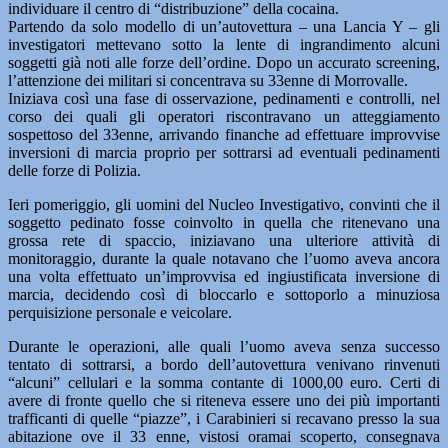
individuare il centro di “distribuzione” della cocaina.
Partendo da solo modello di un’autovettura – una Lancia Y – gli
investigatori mettevano sotto la lente di ingrandimento alcuni
soggetti già noti alle forze dell’ordine. Dopo un accurato screening,
l’attenzione dei militari si concentrava su 33enne di Morrovalle.
Iniziava così una fase di osservazione, pedinamenti e controlli, nel
corso dei quali gli operatori riscontravano un atteggiamento
sospettoso del 33enne, arrivando finanche ad effettuare improvvise
inversioni di marcia proprio per sottrarsi ad eventuali pedinamenti
delle forze di Polizia.
Ieri pomeriggio, gli uomini del Nucleo Investigativo, convinti che il
soggetto pedinato fosse coinvolto in quella che ritenevano una
grossa rete di spaccio, iniziavano una ulteriore attività di
monitoraggio, durante la quale notavano che l’uomo aveva ancora
una volta effettuato un’improvvisa ed ingiustificata inversione di
marcia, decidendo così di bloccarlo e sottoporlo a minuziosa
perquisizione personale e veicolare.
Durante le operazioni, alle quali l’uomo aveva senza successo
tentato di sottrarsi, a bordo dell’autovettura venivano rinvenuti
“alcuni” cellulari e la somma contante di 1000,00 euro. Certi di
avere di fronte quello che si riteneva essere uno dei più importanti
trafficanti di quelle “piazze”, i Carabinieri si recavano presso la sua
abitazione ove il 33 enne, vistosi oramai scoperto, consegnava