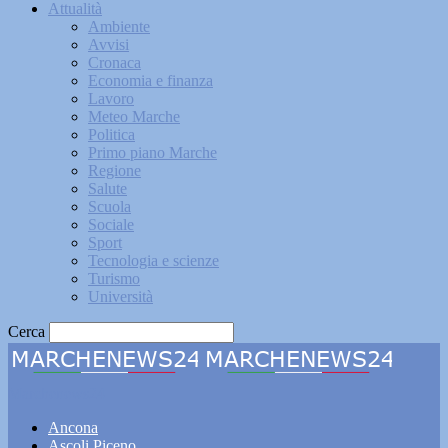
Attualità
Ambiente
Avvisi
Cronaca
Economia e finanza
Lavoro
Meteo Marche
Politica
Primo piano Marche
Regione
Salute
Scuola
Sociale
Sport
Tecnologia e scienze
Turismo
Università
Cerca
Marchenews24
Ancona
Ascoli Piceno