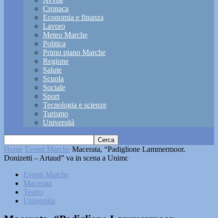
Cronaca
Economia e finanza
Lavoro
Meteo Marche
Politica
Primo piano Marche
Regione
Salute
Scuola
Sociale
Sport
Tecnologia e scienze
Turismo
Università
Home
Eventi Marche
Macerata, “Padiglione Lammermoor.
Donizetti – Artaud” va in scena a Unimc
Eventi Marche
Macerata
Teatro
Università