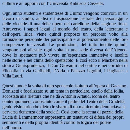
cultura e ai rapporti con l’Università Katiuscia Cassetta.
Ogni anno studenti e studentesse di Unimc vengono coinvolti in un
lavoro di studio, analisi e trasposizione teatrale dei personaggi e
delle vicende di una delle opere nel cartellone della stagione lirica.
Attraverso i saperi legati al mondo del teatro, della letteratura e
dell’opera lirica, viene quindi proposto un percorso volto alla
formazione personale dei partecipanti e al potenziamento delle loro
competenze trasversali. Le produzioni, del tutto inedite quindi,
vengono poi allestite ogni volta in una sede diversa dell’Ateneo,
dove lo spettatore può vivere un’esperienza immersiva e insolita
nelle storie e nel clima dello spettacolo. E così ecco il Macbeth nella
storica Giurisprudenza, il Don Giovanni nel cortile e nei corridoi di
Filosofia in via Garibaldi, l’Aida a Palazzo Ugolini, i Pagliacci a
Villa Lauri.
Quest’anno è la volta di uno spettacolo ispirato all’opera di Gaetano
Donizetti e focalizzato su un tema in particolare, quello della follia,
accostata alla rilettura che ne dà Antonin Artaud, icona del teatro
contemporaneo, conosciuto come il padre del Teatro della Crudeltà,
genio visionario che dietro le sbarre di un manicomio denunciava la
perversa demenza della società. Così come la scena di pazzia della
Lucia di Lammermoor rappresenta un tentativo di difesa dei propri
sentimenti e della propria identità contro la logica del potere
dell’uomo.