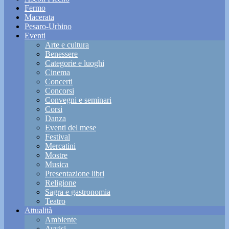
Fermo
Macerata
Pesaro-Urbino
Eventi
Arte e cultura
Benessere
Categorie e luoghi
Cinema
Concerti
Concorsi
Convegni e seminari
Corsi
Danza
Eventi del mese
Festival
Mercatini
Mostre
Musica
Presentazione libri
Religione
Sagra e gastronomia
Teatro
Attualità
Ambiente
Avvisi