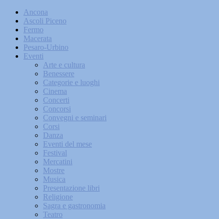
Ancona
Ascoli Piceno
Fermo
Macerata
Pesaro-Urbino
Eventi
Arte e cultura
Benessere
Categorie e luoghi
Cinema
Concerti
Concorsi
Convegni e seminari
Corsi
Danza
Eventi del mese
Festival
Mercatini
Mostre
Musica
Presentazione libri
Religione
Sagra e gastronomia
Teatro