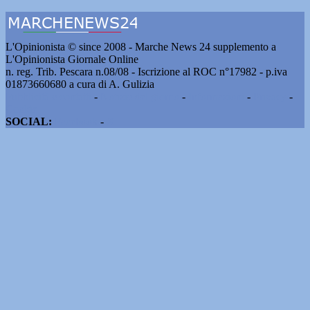
L'Opinionista © since 2008 - Marche News 24 supplemento a
L'Opinionista Giornale Online
n. reg. Trib. Pescara n.08/08 - Iscrizione al ROC n°17982 - p.iva
01873660680 a cura di A. Gulizia
Pubblicità e contatti
-
Notizie del giorno
-
Informazioni
-
Privacy
-
Cookie
SOCIAL:
Facebook
-
X