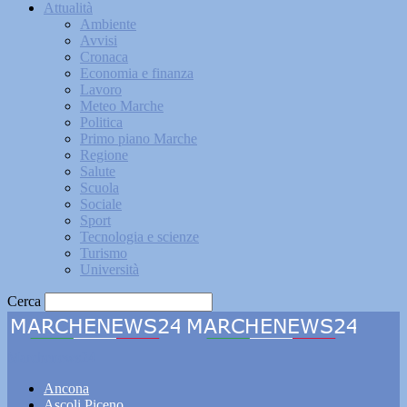
Attualità
Ambiente
Avvisi
Cronaca
Economia e finanza
Lavoro
Meteo Marche
Politica
Primo piano Marche
Regione
Salute
Scuola
Sociale
Sport
Tecnologia e scienze
Turismo
Università
Cerca
Marchenews24
Ancona
Ascoli Piceno