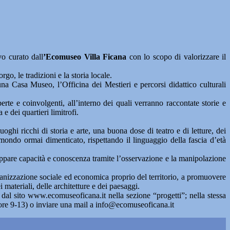
vo curato dall
’Ecomuseo Villa Ficana
con lo scopo di valorizzare il
go, le tradizioni e la storia locale.
a Casa Museo, l’Officina dei Mestieri e percorsi didattico culturali
perte e coinvolgenti, all’interno dei quali verranno raccontate storie e
e dei quartieri limitrofi.
uoghi ricchi di storia e arte, una buona dose di teatro e di letture, dei
 mondo ormai dimenticato, rispettando il linguaggio della fascia d’età
viluppare capacità e conoscenza tramite l’osservazione e la manipolazione
 organizzazione sociale ed economica proprio del territorio, a promuovere
 materiali, delle architetture e dei paesaggi.
a dal sito www.ecomuseoficana.it nella sezione “progetti”; nella stessa
n ore 9-13) o inviare una mail a info@ecomuseoficana.it