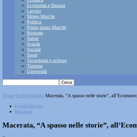
Economia e finanza
Lavoro
Meteo Marche
Politica
Primo piano Marche
Regione
Salute
Scuola
Sociale
Sport
Tecnologia e scienze
Turismo
Università
Home
Eventi Marche
Macerata, “A spasso nelle storie”, all’Ecomuseo
Eventi Marche
Macerata
Macerata, “A spasso nelle storie”, all’Eco