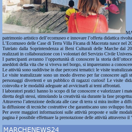
M
patrimonio artistico dell’ecomuseo e innovare l’offerta didattica rivolta 
L’Ecomuseo delle Case di Terra Villa Ficana di Macerata nasce nel 2016 p
Tutelato dalla Soprintendenza ai Beni Culturali delle Marche dal 20
realizzati in collaborazione con i volontari del Servizio Civile Univer
I partecipanti avranno l’opportunità di conoscere la storia dell’ottoce
aneddoti della vita che si viveva nel borgo, si impareranno a conoscere l
Le attività sono suddivise in due percorsi tematici: le visite teatralizzate
Le visite teatralizzate sono un modo diverso per far conoscere agli stud
personaggi divertenti e un pubblico di ragazzi curiosi! Le visite did
coinvolta e le modalità adeguate ad avvicinarli ai temi affrontati.
I laboratori pratici hanno lo scopo di far conoscere e valorizzare i mat
diretta degli stessi, stimolando la creatività sia durante la fase progettu
Attraverso l’attenzione dedicata alle case di terra si mira inoltre a di
la diffusione di tecniche costruttive che garantiscano uno sviluppo futur
Per avere maggiori informazioni sulle attività proposte e sulle modali
pagina è possibile effettuare la prenotazione delle attività attravers