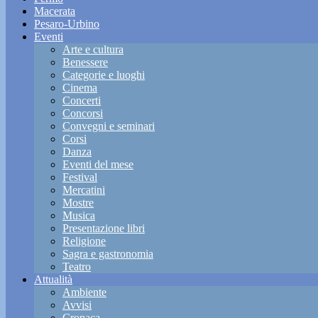
Macerata
Pesaro-Urbino
Eventi
Arte e cultura
Benessere
Categorie e luoghi
Cinema
Concerti
Concorsi
Convegni e seminari
Corsi
Danza
Eventi del mese
Festival
Mercatini
Mostre
Musica
Presentazione libri
Religione
Sagra e gastronomia
Teatro
Attualità
Ambiente
Avvisi
Cronaca