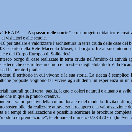
ACERATA –
“A spasso nelle storie”
è un progetto didattico e creati
ai visitatori e alle scuole.
er tutelare e valorizzare l’architettura in terra cruda delle case del bor
03 e parte della Rete Macerata Musei, il borgo offre al suo interno un
sale e del Corpo Europeo di Solidarietà.
ntesco borgo di case realizzate in terra cruda nell’ambito di attività a
e tecniche costruttive in crudo e i mestieri degli abitanti di Villa Ficana 
 ed i laboratori pratici.
enti il territorio in cui vivono e la sua storia. La ricetta è semplice: l
attiche proposte vogliono far vivere agli studenti un’esperienza in un
eriali naturali quali terra, paglia, legno e colori naturali e aiutano a s
ale che in quella pratico-creativa.
ffondere i valori positivi della cultura locale e del modello di vita e di
o sostenibile, da realizzare attraverso il recupero e la valorizzazione dei
tà e i tempi di realizzazione è possibile scaricare la brochure complet
o il “modulo di prenotazione”, telefonare al numero 0733 470761 (lun/ve