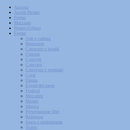
Ancona
Ascoli Piceno
Fermo
Macerata
Pesaro-Urbino
Eventi
Arte e cultura
Benessere
Categorie e luoghi
Cinema
Concerti
Concorsi
Convegni e seminari
Corsi
Danza
Eventi del mese
Festival
Mercatini
Mostre
Musica
Presentazione libri
Religione
Sagra e gastronomia
Teatro