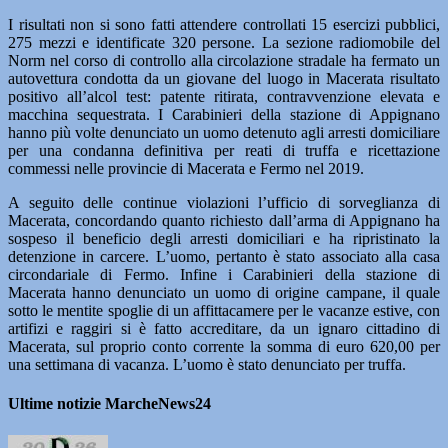
I risultati non si sono fatti attendere controllati 15 esercizi pubblici,
275 mezzi e identificate 320 persone. La sezione radiomobile del
Norm nel corso di controllo alla circolazione stradale ha fermato un
autovettura condotta da un giovane del luogo in Macerata risultato
positivo all’alcol test: patente ritirata, contravvenzione elevata e
macchina sequestrata. I Carabinieri della stazione di Appignano
hanno più volte denunciato un uomo detenuto agli arresti domiciliare
per una condanna definitiva per reati di truffa e ricettazione
commessi nelle provincie di Macerata e Fermo nel 2019.
A seguito delle continue violazioni l’ufficio di sorveglianza di
Macerata, concordando quanto richiesto dall’arma di Appignano ha
sospeso il beneficio degli arresti domiciliari e ha ripristinato la
detenzione in carcere. L’uomo, pertanto è stato associato alla casa
circondariale di Fermo. Infine i Carabinieri della stazione di
Macerata hanno denunciato un uomo di origine campane, il quale
sotto le mentite spoglie di un affittacamere per le vacanze estive, con
artifizi e raggiri si è fatto accreditare, da un ignaro cittadino di
Macerata, sul proprio conto corrente la somma di euro 620,00 per
una settimana di vacanza. L’uomo è stato denunciato per truffa.
Ultime notizie MarcheNews24