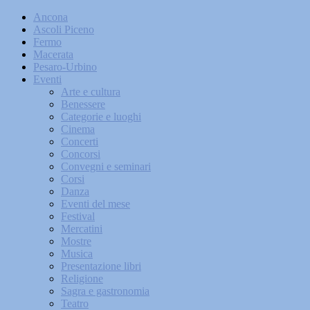
Ancona
Ascoli Piceno
Fermo
Macerata
Pesaro-Urbino
Eventi
Arte e cultura
Benessere
Categorie e luoghi
Cinema
Concerti
Concorsi
Convegni e seminari
Corsi
Danza
Eventi del mese
Festival
Mercatini
Mostre
Musica
Presentazione libri
Religione
Sagra e gastronomia
Teatro