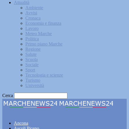
Attualità
Ambiente
Avvisi
Cronaca
Economia e finanza
Lavoro
Meteo Marche
Politica
Primo piano Marche
Regione
Salute
Scuola
Sociale
Sport
Tecnologia e scienze
Turismo
Università
Cerca
Marchenews24
Ancona
Ascoli Piceno