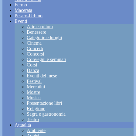
Fermo
Macerata
Pesaro-Urbino
Eventi
Arte e cultura
Benessere
Categorie e luoghi
Cinema
Concerti
Concorsi
Convegni e seminari
Corsi
Danza
Eventi del mese
Festival
Mercatini
Mostre
Musica
Presentazione libri
Religione
Sagra e gastronomia
Teatro
Attualità
Ambiente
Avvisi