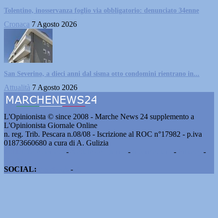
Tolentino, inosservanza foglio via obbligatorio: denunciato 34enne
Cronaca
7 Agosto 2026
San Severino, a dieci anni dal sisma otto condomini rientrano in...
Attualità
7 Agosto 2026
L'Opinionista © since 2008 - Marche News 24 supplemento a
L'Opinionista Giornale Online
n. reg. Trib. Pescara n.08/08 - Iscrizione al ROC n°17982 - p.iva
01873660680 a cura di A. Gulizia
Pubblicità e contatti
-
Notizie del giorno
-
Informazioni
-
Privacy
-
Cookie
SOCIAL:
Facebook
-
X