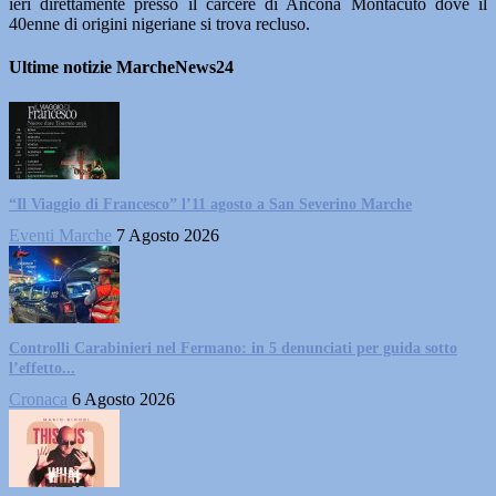
ieri direttamente presso il carcere di Ancona Montacuto dove il
40enne di origini nigeriane si trova recluso.
Ultime notizie MarcheNews24
“Il Viaggio di Francesco” l’11 agosto a San Severino Marche
Eventi Marche
7 Agosto 2026
Controlli Carabinieri nel Fermano: in 5 denunciati per guida sotto
l’effetto...
Cronaca
6 Agosto 2026