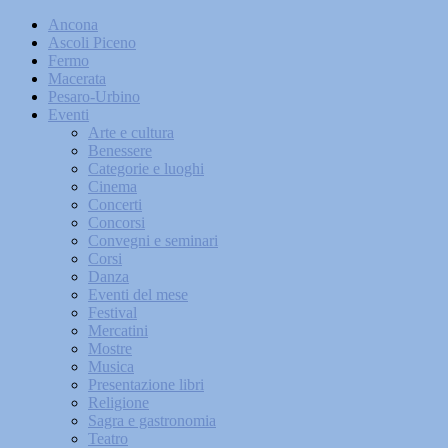
Ancona
Ascoli Piceno
Fermo
Macerata
Pesaro-Urbino
Eventi
Arte e cultura
Benessere
Categorie e luoghi
Cinema
Concerti
Concorsi
Convegni e seminari
Corsi
Danza
Eventi del mese
Festival
Mercatini
Mostre
Musica
Presentazione libri
Religione
Sagra e gastronomia
Teatro