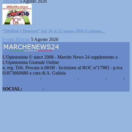
Attualità
5 Agosto 2026
“Sibillini e Dintorni” dal 20 al 22 agosto 2026 il raduno...
Eventi Marche
5 Agosto 2026
L'Opinionista © since 2008 - Marche News 24 supplemento a
L'Opinionista Giornale Online
n. reg. Trib. Pescara n.08/08 - Iscrizione al ROC n°17982 - p.iva
01873660680 a cura di A. Gulizia
Pubblicità e contatti
-
Notizie del giorno
-
Informazioni
-
Privacy
-
Cookie
SOCIAL:
Facebook
-
X