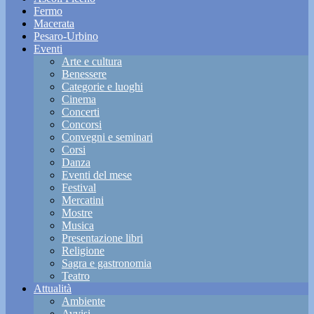
Fermo
Macerata
Pesaro-Urbino
Eventi
Arte e cultura
Benessere
Categorie e luoghi
Cinema
Concerti
Concorsi
Convegni e seminari
Corsi
Danza
Eventi del mese
Festival
Mercatini
Mostre
Musica
Presentazione libri
Religione
Sagra e gastronomia
Teatro
Attualità
Ambiente
Avvisi