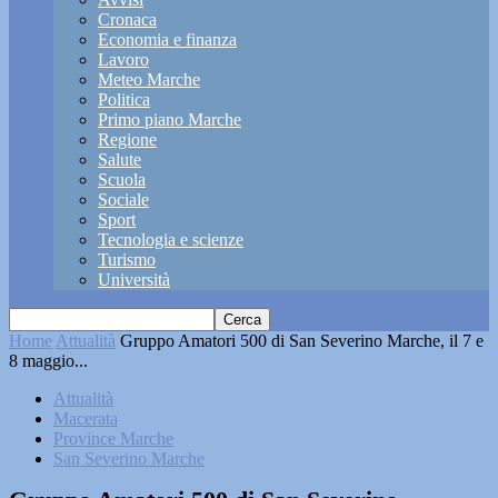
Cronaca
Economia e finanza
Lavoro
Meteo Marche
Politica
Primo piano Marche
Regione
Salute
Scuola
Sociale
Sport
Tecnologia e scienze
Turismo
Università
Home
Attualità
Gruppo Amatori 500 di San Severino Marche, il 7 e
8 maggio...
Attualità
Macerata
Province Marche
San Severino Marche