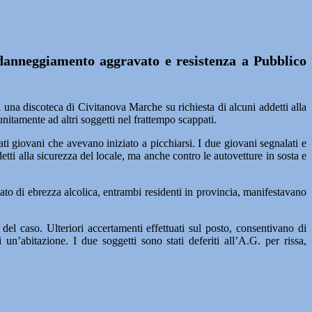
a, danneggiamento aggravato e resistenza a Pubblico
 discoteca di Civitanova Marche su richiesta di alcuni addetti alla
nitamente ad altri soggetti nel frattempo scappati.
iati giovani che avevano iniziato a picchiarsi. I due giovani segnalati e
tti alla sicurezza del locale, ma anche contro le autovetture in sosta e
tato di ebrezza alcolica, entrambi residenti in provincia, manifestavano
l caso. Ulteriori accertamenti effettuati sul posto, consentivano di
 un’abitazione. I due soggetti sono stati deferiti all’A.G. per rissa,