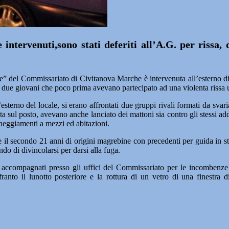
 intervenuti,sono stati deferiti all’A.G. per riss
 Commissariato di Civitanova Marche è intervenuta all’esterno di una
i due giovani che poco prima avevano partecipato ad una violenta rissa u
l’esterno del locale, si erano affrontati due gruppi rivali formati da svar
 sul posto, avevano anche lanciato dei mattoni sia contro gli stessi adde
anneggiamenti a mezzi ed abitazioni.
 e il secondo 21 anni di origini magrebine con precedenti per guida in s
do di divincolarsi per darsi alla fuga.
 accompagnati presso gli uffici del Commissariato per le incombenze de
anto il lunotto posteriore e la rottura di un vetro di una finestra di