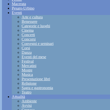
Macerata
Pesaro-Urbino
Eventi
Arte e cultura
Benessere
Categorie e luoghi
Cinema
Concerti
Concorsi
Convegni e seminari
Corsi
Danza
Eventi del mese
Festival
Mercatini
Mostre
Musica
Presentazione libri
Religione
Sagra e gastronomia
Teatro
Attualità
Ambiente
Avvisi
Cronaca