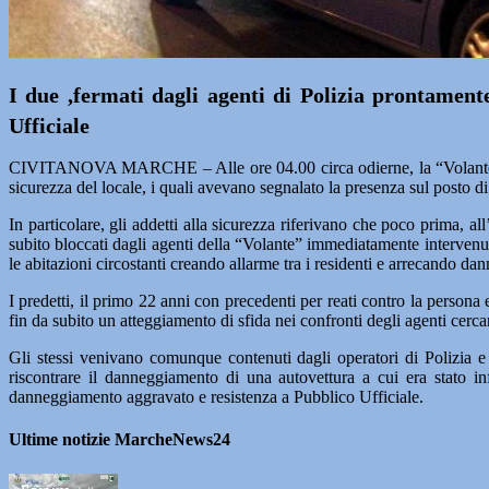
I due ,fermati dagli agenti di Polizia prontamente
Ufficiale
CIVITANOVA MARCHE – Alle ore 04.00 circa odierne, la “Volante” del
sicurezza del locale, i quali avevano segnalato la presenza sul posto d
In particolare, gli addetti alla sicurezza riferivano che poco prima, al
subito bloccati dagli agenti della “Volante” immediatamente intervenuta
le abitazioni circostanti creando allarme tra i residenti e arrecando d
I predetti, il primo 22 anni con precedenti per reati contro la persona
fin da subito un atteggiamento di sfida nei confronti degli agenti cercan
Gli stessi venivano comunque contenuti dagli operatori di Polizia e
riscontrare il danneggiamento di una autovettura a cui era stato infr
danneggiamento aggravato e resistenza a Pubblico Ufficiale.
Ultime notizie MarcheNews24