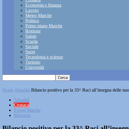
Economia e finanza
Lavoro
Meteo Marche
Politica
Primo piano Marche
Regione
Salute
Scuola
Sociale
Sport
Tecnologia e scienze
Turismo
Università
Home
Attualità
Bilancio positivo per la 33^ Raci all’insegna delle nu
Attualità
Cronaca
Eventi Marche
Macerata
Bilancio positivo per la 33^ Raci all’inseg