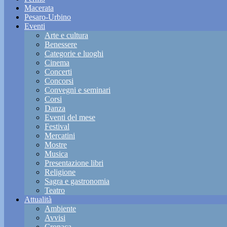
Macerata
Pesaro-Urbino
Eventi
Arte e cultura
Benessere
Categorie e luoghi
Cinema
Concerti
Concorsi
Convegni e seminari
Corsi
Danza
Eventi del mese
Festival
Mercatini
Mostre
Musica
Presentazione libri
Religione
Sagra e gastronomia
Teatro
Attualità
Ambiente
Avvisi
Cronaca