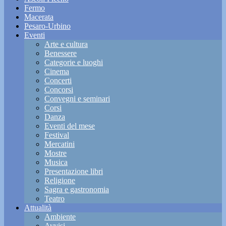
Fermo
Macerata
Pesaro-Urbino
Eventi
Arte e cultura
Benessere
Categorie e luoghi
Cinema
Concerti
Concorsi
Convegni e seminari
Corsi
Danza
Eventi del mese
Festival
Mercatini
Mostre
Musica
Presentazione libri
Religione
Sagra e gastronomia
Teatro
Attualità
Ambiente
Avvisi