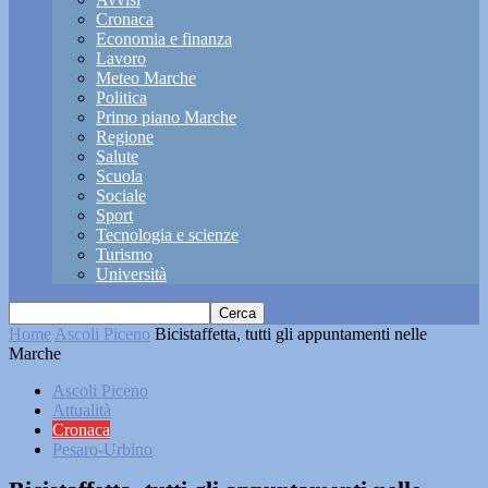
Cronaca
Economia e finanza
Lavoro
Meteo Marche
Politica
Primo piano Marche
Regione
Salute
Scuola
Sociale
Sport
Tecnologia e scienze
Turismo
Università
Home
Ascoli Piceno
Bicistaffetta, tutti gli appuntamenti nelle
Marche
Ascoli Piceno
Attualità
Cronaca
Pesaro-Urbino