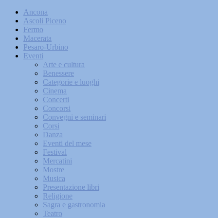
Ancona
Ascoli Piceno
Fermo
Macerata
Pesaro-Urbino
Eventi
Arte e cultura
Benessere
Categorie e luoghi
Cinema
Concerti
Concorsi
Convegni e seminari
Corsi
Danza
Eventi del mese
Festival
Mercatini
Mostre
Musica
Presentazione libri
Religione
Sagra e gastronomia
Teatro