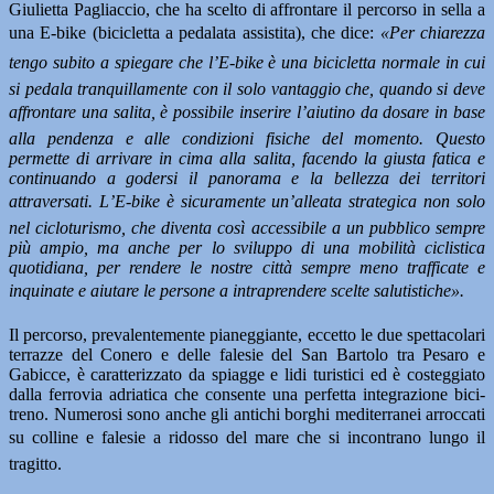
Giulietta Pagliaccio, che ha scelto di affrontare il percorso in sella a
una E-bike (bicicletta a pedalata assistita), che dice:
«Per chiarezza
tengo subito a spiegare che l’E-bike è una bicicletta normale in cui
si pedala tranquillamente con il solo vantaggio che, quando si deve
affrontare una salita, è possibile inserire l’aiutino da dosare in base
alla pendenza e alle condizioni fisiche del momento. Questo
permette di arrivare in cima alla salita, facendo la giusta fatica e
continuando a godersi il panorama e la bellezza dei territori
attraversati. L’E-bike è sicuramente un’alleata strategica non solo
nel cicloturismo, che diventa così accessibile a un pubblico sempre
più ampio, ma anche per lo sviluppo di una mobilità ciclistica
quotidiana, per rendere le nostre città sempre meno trafficate e
inquinate e aiutare le persone a intraprendere scelte salutistiche».
Il percorso, prevalentemente pianeggiante, eccetto le due spettacolari
terrazze del Conero e delle falesie del San Bartolo tra Pesaro e
Gabicce, è caratterizzato da spiagge e lidi turistici ed è costeggiato
dalla ferrovia adriatica che consente una perfetta integrazione bici-
treno. Numerosi sono anche gli antichi borghi mediterranei arroccati
su colline e falesie a ridosso del mare che si incontrano lungo il
tragitto.