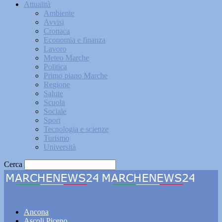
Attualità
Ambiente
Avvisi
Cronaca
Economia e finanza
Lavoro
Meteo Marche
Politica
Primo piano Marche
Regione
Salute
Scuola
Sociale
Sport
Tecnologia e scienze
Turismo
Università
Cerca
Marchenews24
Ancona
Ascoli Piceno