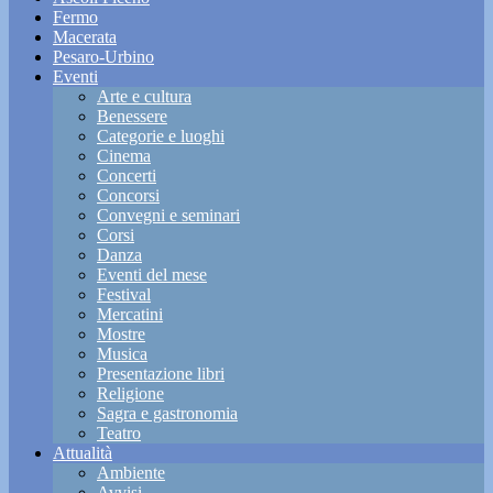
Fermo
Macerata
Pesaro-Urbino
Eventi
Arte e cultura
Benessere
Categorie e luoghi
Cinema
Concerti
Concorsi
Convegni e seminari
Corsi
Danza
Eventi del mese
Festival
Mercatini
Mostre
Musica
Presentazione libri
Religione
Sagra e gastronomia
Teatro
Attualità
Ambiente
Avvisi