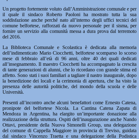
Un progetto fortemente voluto dall’Amministrazione comunale e per
il quale il sindaco Roberto Paoloni ha mostrato tutta la sua
soddisfazione anche perché nato all’interno degli uffici tecnici del
comune belfortese, rafforzati da nuovo personale per il sisma, per
fornire un servizio alla comunità messa a dura prova dal terremoto
del 2016.
La Biblioteca Comunale e Scolastica è dedicata alla memoria
dell’indimenticato Mario Ciocchetti, belfortese scomparso lo scorso
mese di febbraio all’età di 96 anni, oltre 40 dei quali dedicati
all’insegnamento. Il maestro Ciocchetti ha accompagnato la crescita
di tante generazioni di alunni, che lo ricordano con grande stima ed
affetto. Sono stati i suoi familiari a tagliare il nastro inaugurale, dopo
la benedizione dei locali e la cerimonia di apertura, che ha visto la
presenza delle autorità politiche, del mondo della scuola e delle
Università.
Presenti all’incontro anche alcuni benefattori come Ernesto Catena,
pronipote del belfortese Nicola. La Cantina Catena Zapata di
Mendoza in Argentina, ha elargito un’importante donazione alla
realizzazione della struttura. Ospiti dell’inaugurazione anche Nando
Ottavi, presidente della Nuova Simonelli Group, una delegazione
del comune di Cappella Maggiore in provincia di Treviso, guidata
dal sindaco Vincenzo Traetta e una delegazione della Podistica