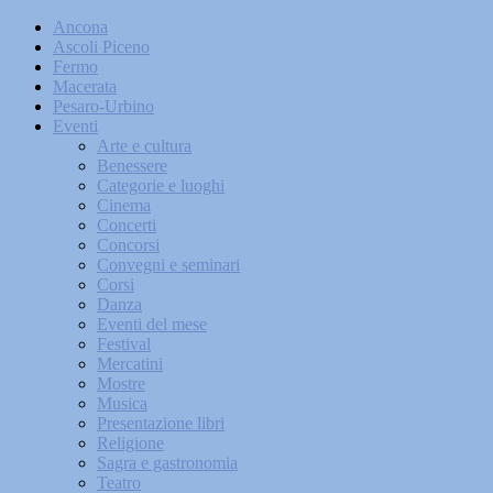
Ancona
Ascoli Piceno
Fermo
Macerata
Pesaro-Urbino
Eventi
Arte e cultura
Benessere
Categorie e luoghi
Cinema
Concerti
Concorsi
Convegni e seminari
Corsi
Danza
Eventi del mese
Festival
Mercatini
Mostre
Musica
Presentazione libri
Religione
Sagra e gastronomia
Teatro