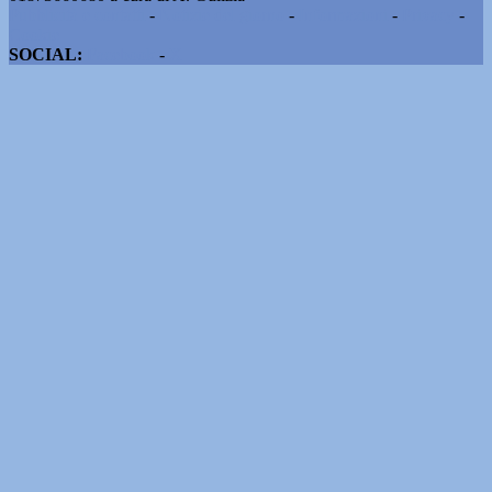
Pubblicità e contatti
-
Notizie del giorno
-
Informazioni
-
Privacy
-
Cookie
SOCIAL:
Facebook
-
X