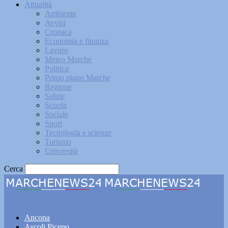
Attualità
Ambiente
Avvisi
Cronaca
Economia e finanza
Lavoro
Meteo Marche
Politica
Primo piano Marche
Regione
Salute
Scuola
Sociale
Sport
Tecnologia e scienze
Turismo
Università
Cerca
Marchenews24
Ancona
Ascoli Piceno