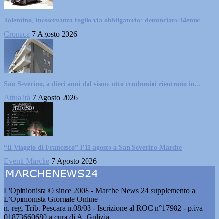
Tolentino, inosservanza foglio via obbligatorio: denunciato 34enne
Cronaca
7 Agosto 2026
San Severino, a dieci anni dal sisma otto condomini rientrano in...
Attualità
7 Agosto 2026
“Il Viaggio di Francesco” l’11 agosto a San Severino Marche
Eventi Marche
7 Agosto 2026
L'Opinionista © since 2008 - Marche News 24 supplemento a
L'Opinionista Giornale Online
n. reg. Trib. Pescara n.08/08 - Iscrizione al ROC n°17982 - p.iva
01873660680 a cura di A. Gulizia