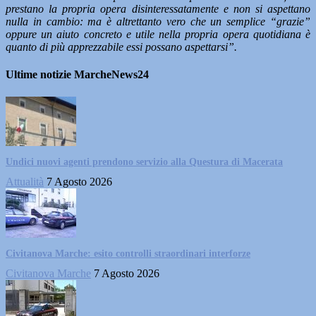
prestano la propria opera disinteressatamente e non si aspettano
nulla in cambio: ma è altrettanto vero che un semplice “grazie”
oppure un aiuto concreto e utile nella propria opera quotidiana è
quanto di più apprezzabile essi possano aspettarsi”.
Ultime notizie MarcheNews24
Undici nuovi agenti prendono servizio alla Questura di Macerata
Attualità
7 Agosto 2026
Civitanova Marche: esito controlli straordinari interforze
Civitanova Marche
7 Agosto 2026