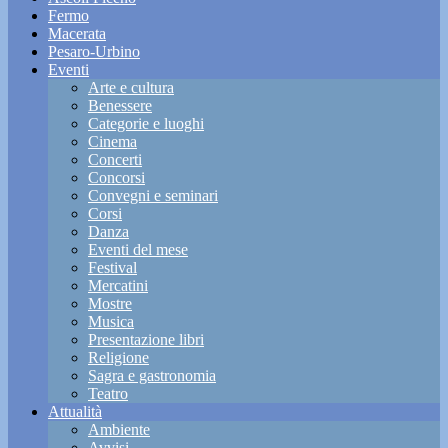
Fermo
Macerata
Pesaro-Urbino
Eventi
Arte e cultura
Benessere
Categorie e luoghi
Cinema
Concerti
Concorsi
Convegni e seminari
Corsi
Danza
Eventi del mese
Festival
Mercatini
Mostre
Musica
Presentazione libri
Religione
Sagra e gastronomia
Teatro
Attualità
Ambiente
Avvisi