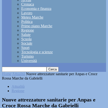
Cronaca
Economia e finanza
Lavoro
Meteo Marche
Politica
Primo piano Marche
Regione
Salute
Scuola
Sociale
Sport
Tecnologia e scienze
Turismo
Università
Home
Attualità
Nuove attrezzature sanitarie per Anpas e Croce
Rossa Marche da Gabrielli
Attualità
Regione
Nuove attrezzature sanitarie per Anpas e
Croce Rossa Marche da Gabrielli