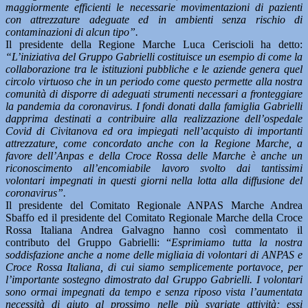
maggiormente efficienti le necessarie movimentazioni di pazienti
con attrezzature adeguate ed in ambienti senza rischio di
contaminazioni di alcun tipo”.
Il presidente della Regione Marche Luca Ceriscioli ha detto:
“L’iniziativa del Gruppo Gabrielli costituisce un esempio di come la
collaborazione tra le istituzioni pubbliche e le aziende genera quel
circolo virtuoso che in un periodo come questo permette alla nostra
comunità di disporre di adeguati strumenti necessari a fronteggiare
la pandemia da coronavirus. I fondi donati dalla famiglia Gabrielli
dapprima destinati a contribuire alla realizzazione dell’ospedale
Covid di Civitanova ed ora impiegati nell’acquisto di importanti
attrezzature, come concordato anche con la Regione Marche, a
favore dell’Anpas e della Croce Rossa delle Marche è anche un
riconoscimento all’encomiabile lavoro svolto dai tantissimi
volontari impegnati in questi giorni nella lotta alla diffusione del
coronavirus”.
Il presidente del Comitato Regionale ANPAS Marche Andrea
Sbaffo ed il presidente del Comitato Regionale Marche della Croce
Rossa Italiana Andrea Galvagno hanno così commentato il
contributo del Gruppo Gabrielli: “
Esprimiamo tutta la nostra
soddisfazione anche a nome delle migliaia di volontari di ANPAS e
Croce Rossa Italiana, di cui siamo semplicemente portavoce, per
l’importante sostegno dimostrato dal Gruppo Gabrielli. I volontari
sono ormai impegnati da tempo e senza riposo vista l’aumentata
necessità di aiuto al prossimo nelle più svariate attività; essi