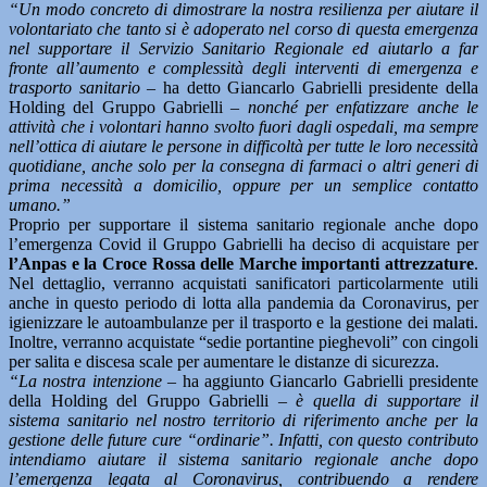
“Un modo concreto di dimostrare la nostra resilienza per aiutare il
volontariato che tanto si è adoperato nel corso di questa emergenza
nel supportare il Servizio Sanitario Regionale ed aiutarlo a far
fronte all’aumento e complessità degli interventi di emergenza e
trasporto sanitario –
ha detto Giancarlo Gabrielli presidente della
Holding del Gruppo Gabrielli
– nonché per enfatizzare anche le
attività che i volontari hanno svolto fuori dagli ospedali, ma sempre
nell’ottica di aiutare le persone in difficoltà per tutte le loro necessità
quotidiane, anche solo per la consegna di farmaci o altri generi di
prima necessità a domicilio, oppure per un semplice contatto
umano.”
Proprio per supportare il sistema sanitario regionale anche dopo
l’emergenza Covid il Gruppo Gabrielli ha deciso di acquistare per
l’Anpas e la Croce Rossa delle Marche importanti attrezzature
.
Nel dettaglio, verranno acquistati sanificatori particolarmente utili
anche in questo periodo di lotta alla pandemia da Coronavirus, per
igienizzare le autoambulanze per il trasporto e la gestione dei malati.
Inoltre, verranno acquistate “sedie portantine pieghevoli” con cingoli
per salita e discesa scale per aumentare le distanze di sicurezza.
“La nostra intenzione –
ha aggiunto Giancarlo Gabrielli presidente
della Holding del Gruppo Gabrielli
– è quella di supportare il
sistema sanitario nel nostro territorio di riferimento anche per la
gestione delle future cure “ordinarie”. Infatti, con questo contributo
intendiamo aiutare il sistema sanitario regionale anche dopo
l’emergenza legata al Coronavirus, contribuendo a rendere