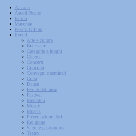
Ancona
Ascoli Piceno
Fermo
Macerata
Pesaro-Urbino
Eventi
Arte e cultura
Benessere
Categorie e luoghi
Cinema
Concerti
Concorsi
Convegni e seminari
Corsi
Danza
Eventi del mese
Festival
Mercatini
Mostre
Musica
Presentazione libri
Religione
Sagra e gastronomia
Teatro