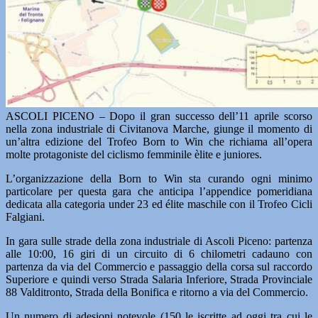
ASCOLI PICENO – Dopo il gran successo dell’11 aprile scorso
nella zona industriale di Civitanova Marche, giunge il momento di
un’altra edizione del Trofeo Born to Win che richiama all’opera
molte protagoniste del ciclismo femminile èlite e juniores.
L’organizzazione della Born to Win sta curando ogni minimo
particolare per questa gara che anticipa l’appendice pomeridiana
dedicata alla categoria under 23 ed élite maschile con il Trofeo Cicli
Falgiani.
In gara sulle strade della zona industriale di Ascoli Piceno: partenza
alle 10:00, 16 giri di un circuito di 6 chilometri cadauno con
partenza da via del Commercio e passaggio della corsa sul raccordo
Superiore e quindi verso Strada Salaria Inferiore, Strada Provinciale
88 Valditronto, Strada della Bonifica e ritorno a via del Commercio.
Un numero di adesioni notevole (150 le iscritte ad oggi tra cui le