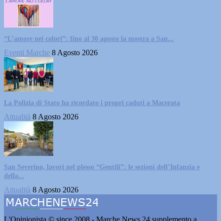
“L’amore nei colori”: fino al 30 agosto la mostra a San...
Eventi Marche
8 Agosto 2026
La Polizia di Stato ha ricordato i propri caduti a Macerata
Attualità
8 Agosto 2026
San Severino, lavori nel plesso “Gentili”: le sezioni dell’Infanzia e
della...
Attualità
8 Agosto 2026
L'Opinionista © since 2008 - Marche News 24 supplemento a