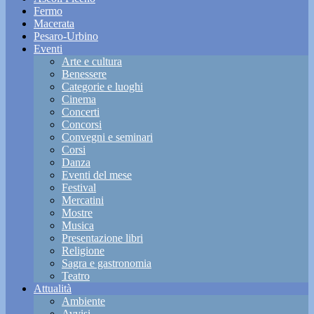
Fermo
Macerata
Pesaro-Urbino
Eventi
Arte e cultura
Benessere
Categorie e luoghi
Cinema
Concerti
Concorsi
Convegni e seminari
Corsi
Danza
Eventi del mese
Festival
Mercatini
Mostre
Musica
Presentazione libri
Religione
Sagra e gastronomia
Teatro
Attualità
Ambiente
Avvisi