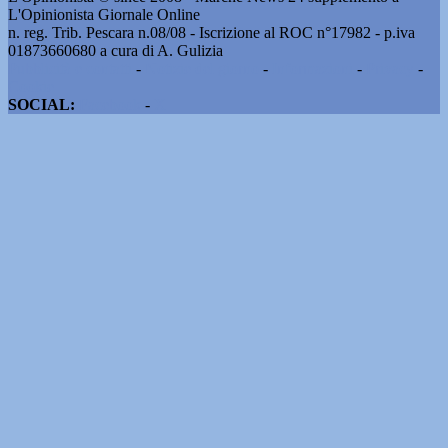
L'Opinionista Giornale Online
n. reg. Trib. Pescara n.08/08 - Iscrizione al ROC n°17982 - p.iva
01873660680 a cura di A. Gulizia
Pubblicità e contatti
-
Notizie del giorno
-
Informazioni
-
Privacy
-
Cookie
SOCIAL:
Facebook
-
X