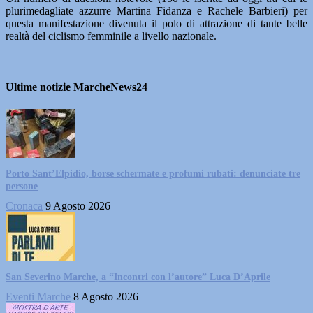
plurimedagliate azzurre Martina Fidanza e Rachele Barbieri) per
questa manifestazione divenuta il polo di attrazione di tante belle
realtà del ciclismo femminile a livello nazionale.
Ultime notizie MarcheNews24
Porto Sant’Elpidio, borse schermate e profumi rubati: denunciate tre
persone
Cronaca
9 Agosto 2026
San Severino Marche, a “Incontri con l’autore” Luca D’Aprile
Eventi Marche
8 Agosto 2026