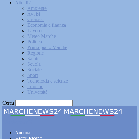
Attualità
Ambiente
Avvisi
Cronaca
Economia e finanza
Lavoro
Meteo Marche
Politica
Primo piano Marche
Regione
Salute
Scuola
Sociale
Sport
Tecnologia e scienze
Turismo
Università
Cerca
Marchenews24
Ancona
Ascoli Piceno