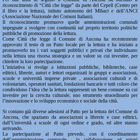
riconoscimento di “Città che legge” da parte del Cepell (Centro per
il libro e la lettura), istituto autonomo del Mibact e dell’ANCI
(Associazione Nazionale dei Comuni Italiani).
Il riconoscimento promuove quelle amministrazioni comunali
impegnate a svolgere con continuità sul proprio territorio politiche
pubbliche di promozione della lettura.
Come Città che legge il Comune di Ancona ha recentemente
approvato il testo di un Patto locale per la lettura e ha iniziato a
promuoverlo tra i vari soggetti pubblici e privati che individuano
nella lettura una risorsa strategica e un valore su cui investire, per
chiedere la loro partecipazione.
L’iniziativa si rivolge a istituzioni pubbliche, biblioteche, case
editrici, librerie, autori e lettori organizzati in gruppi e associazioni,
scuole e università imprese private , associazioni culturali e di
volontariato, operatori sanitari, fondazioni bancarie e tutti coloro che
condividono l’idea che la lettura rappresenti un bene comune su cui
investire per la crescita culturale, uno strumento straordinario per
l’innovazione e lo sviluppo economico e sociale della città.
Si contano già diverse adesioni al Patto per la lettura del Comune di
Ancona, che spaziano da associazioni a librerie e case editrici,
dall’Università a scuole di ogni ordine e grado, ed altre stanno
arrivando.
La partecipazione al Patto prevede, con il coordinamento
dell’amministrazione comunale, la collaborazione ad azioni