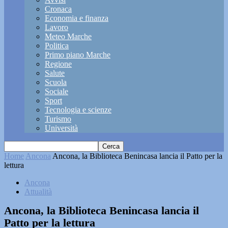
Cronaca
Economia e finanza
Lavoro
Meteo Marche
Politica
Primo piano Marche
Regione
Salute
Scuola
Sociale
Sport
Tecnologia e scienze
Turismo
Università
Home
Ancona
Ancona, la Biblioteca Benincasa lancia il Patto per la
lettura
Ancona
Attualità
Ancona, la Biblioteca Benincasa lancia il
Patto per la lettura