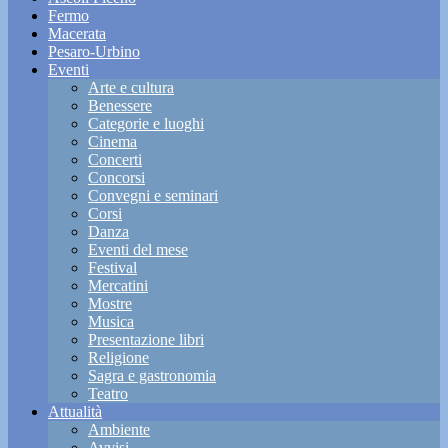
Fermo
Macerata
Pesaro-Urbino
Eventi
Arte e cultura
Benessere
Categorie e luoghi
Cinema
Concerti
Concorsi
Convegni e seminari
Corsi
Danza
Eventi del mese
Festival
Mercatini
Mostre
Musica
Presentazione libri
Religione
Sagra e gastronomia
Teatro
Attualità
Ambiente
Avvisi