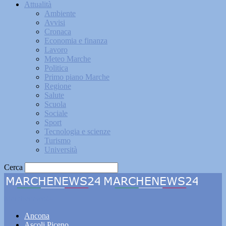
Attualità
Ambiente
Avvisi
Cronaca
Economia e finanza
Lavoro
Meteo Marche
Politica
Primo piano Marche
Regione
Salute
Scuola
Sociale
Sport
Tecnologia e scienze
Turismo
Università
Cerca
Marchenews24
Ancona
Ascoli Piceno